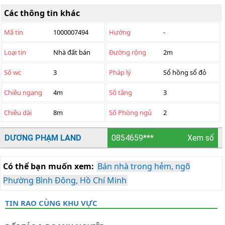
Các thông tin khác
Mã tin
1000007494
Hướng
-
Loại tin
Nhà đất bán
Đường rộng
2m
Số wc
3
Pháp lý
Sổ hồng sổ đỏ
Chiều ngang
4m
Số tầng
3
Chiều dài
8m
Số Phòng ngủ
2
DƯƠNG PHẠM LAND
0854659***
Xem số
Có thể bạn muốn xem:
Bán nhà trong hẻm, ngõ
Phường Bình Đông, Hồ Chí Minh
TIN RAO CÙNG KHU VỰC