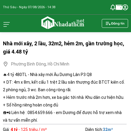
Thứ Sáu - Ngày 07/08/2026 - 14:38
nhadathcm.n
Đăng tin
Nhà mới xây, 2 lầu, 32m2, hẻm 2m, gần trường học,
giá 4.48 tỷ
Phường Bình Đông, Hồ Chí Minh
🔥4 tỷ 480TL - Nhà xây mới Âu Dương Lân P3 Q8
+ DT: 4m x 8m, kết cấu 1 trệt 2 lầu sân thượng đúc BTCT kiên cố.
2 phòng ngủ, 3 wc. Ban công rộng rãi.
+ Hẻm trước nhà 2m hơn, xe ba gác tới nhà. Khu dân cư hiện hữu.
+ Sổ hồng riêng hoàn công đủ
☎️📲 Liên hệ : 0854.659.666 - em Dương để được hỗ trợ xem nhà
và tư vấn miễn phí.
Giá
:
4 tỷ
- 125 triệu / m²
Diện tích
:
32
m²