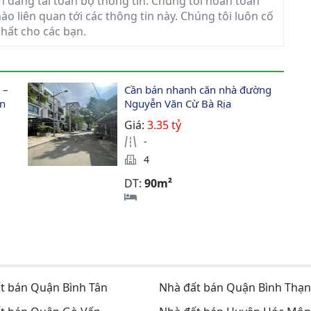
in đăng tải toàn bộ thông tin. Chúng tôi hoàn toàn
ào liên quan tới các thông tin này. Chúng tôi luôn cố
nhất cho các bạn.
 – 
Cần bán nhanh căn nhà đường 
n 
Nguyễn Văn Cừ Bà Rịa
Giá:
3.35 tỷ
-
4
DT:
90m²
t bán Quận Bình Tân
Nhà đất bán Quận Bình Thạ