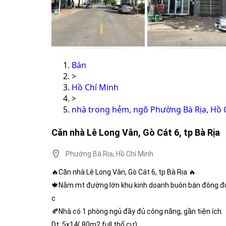
Bán
>
Hồ Chí Minh
>
nhà trong hẻm, ngõ Phường Bà Rịa, Hồ 
Căn nhà Lê Long Vân, Gò Cát 6, tp Bà Rịa
Phường Bà Rịa, Hồ Chí Minh
🔥Căn nhà Lê Long Vân, Gò Cát 6, tp Bà Rịa 🔥
🍁Nằm mt đường lớn khu kinh doanh buôn bán đông đúc
c
🍂Nhà có 1 phòng ngủ đầy đủ công năng, gần tiện ích.
Dt: 5x14( 80m2 full thổ cư)