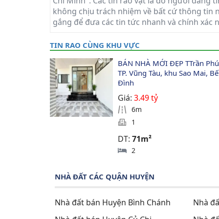
Chí Minh". Các tin rao vặt là do người đăng t
không chịu trách nhiệm về bất cứ thông tin n
gắng để đưa các tin tức nhanh và chính xác 
TIN RAO CÙNG KHU VỰC
BÁN NHÀ MỚI ĐẸP TTrần Phú
TP. Vũng Tàu, khu Sao Mai, Bế
Đình
Giá:
3.49 tỷ
6m
1
DT:
71m²
2
NHÀ ĐẤT CÁC QUẬN HUYỆN
Nhà đất bán Huyện Bình Chánh
Nhà đấ