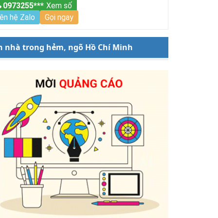
0973255***
Xem số
iên hệ Zalo
Gọi ngay
n nhà trong hẻm, ngõ Hồ Chí Minh