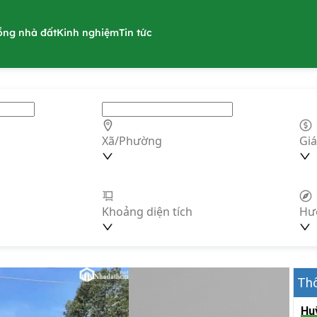
ồng nhà đất
Kinh nghiệm
Tin tức
Xã/Phường
Giá
Khoảng diện tích
Hư
Thô
Hu