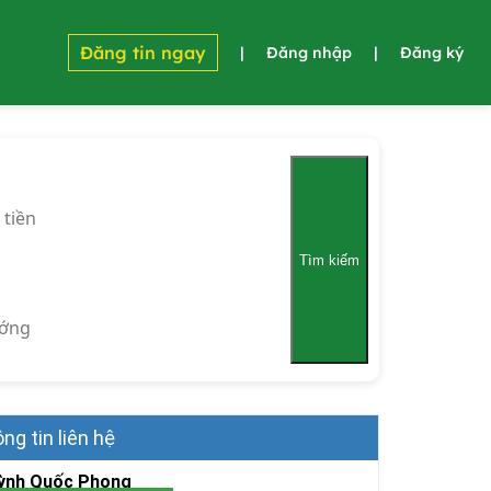
Đăng tin ngay
|
Đăng nhập
|
Đăng ký
 tiền
Tìm kiếm
ớng
ng tin liên hệ
ỳnh Quốc Phong