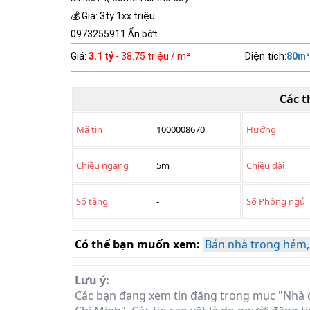
💰 Giá: 3ty 1xx triệu
0973255911 Ẩn bớt
Giá
:
3.1 tỷ
- 38.75 triệu / m²
Diện tích
:
80
m²
Các t
Mã tin
1000008670
Hướng
Chiều ngang
5m
Chiều dài
Số tầng
-
Số Phòng ngủ
Có thể bạn muốn xem:
Bán nhà trong hẻm,
Lưu ý:
Các bạn đang xem tin đăng trong mục "Nhà 