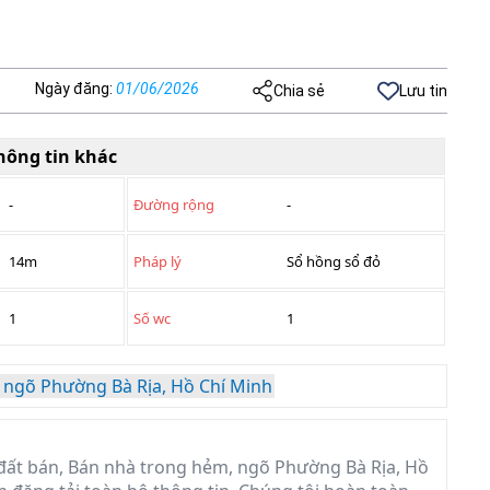
Ngày đăng
:
01/06/2026
Chia sẻ
Lưu tin
hông tin khác
-
Đường rộng
-
14m
Pháp lý
Sổ hồng sổ đỏ
1
Số wc
1
 ngõ Phường Bà Rịa, Hồ Chí Minh
đất bán, Bán nhà trong hẻm, ngõ Phường Bà Rịa, Hồ