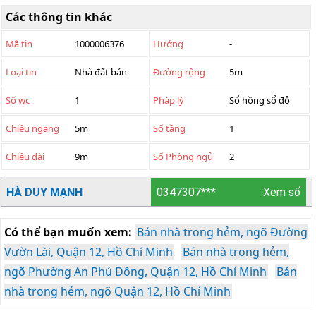
Các thông tin khác
Mã tin
1000006376
Hướng
-
Loại tin
Nhà đất bán
Đường rộng
5m
Số wc
1
Pháp lý
Sổ hồng sổ đỏ
Chiều ngang
5m
Số tầng
1
Chiều dài
9m
Số Phòng ngủ
2
HÀ DUY MẠNH
0347307***
Xem số
Có thể bạn muốn xem:
Bán nhà trong hẻm, ngõ Đường
Vườn Lài, Quận 12, Hồ Chí Minh
Bán nhà trong hẻm,
ngõ Phường An Phú Đông, Quận 12, Hồ Chí Minh
Bán
nhà trong hẻm, ngõ Quận 12, Hồ Chí Minh