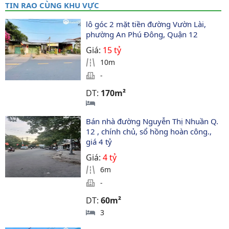
TIN RAO CÙNG KHU VỰC
lô góc 2 mặt tiền đường Vườn Lài, 
phường An Phú Đông, Quận 12
Giá:
15 tỷ
10m
-
DT:
170m²
Bán nhà đường Nguyễn Thị Nhuần Q. 
12 , chính chủ, sổ hồng hoàn công., 
giá 4 tỷ
Giá:
4 tỷ
6m
-
DT:
60m²
3