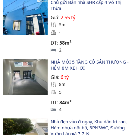
Chủ gửi Bán nhà SHR cấp 4 Võ Thị 
Thừa 
Giá:
2.55 tỷ
5m
-
DT:
58m²
2
NHÀ MỚI 5 TẦNG CÓ SÂN THƯỢNG - 
HẺM 8M XE HƠI
Giá:
6 tỷ
8m
5
DT:
84m²
4
Nhà đẹp vào ở ngay, Khu dân trí cao, 
Hẻm nhựa nội bộ, 3PN3WC, Đường 
Vườn Lài giá 7.7 tỷ