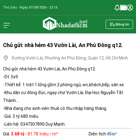
Thứ Sáu - Ngày 07/08/2026 - 23:16
nhadathcm.n
Đăng tin
Chủ gửi: nhà hẻm 43 Vườn Lài, An Phú Đông q12.
Đường Vườn Lài, Phường An Phú Đông, Quận 12, Hồ Chí Minh
Chủ gửi: nhà hẻm 43 Vườn Lài, An Phú Đông q12.
-Dt: 5x9
-Thiết kế: 1 trệt 1 lửng gồm 2 phòng ngủ, wc,khách,bếp, sân xe.
-Khu dân cư đông đúc, ngay chợ Vườn Lài, Đại Học Nguyễn Tất
Thành...
-Nhà đang cho sinh viên thuê có thu nhập háng tháng.
-Giá: 3 tỷ 680 triệu.
-Liên hệ: 0347307890 Duy Mạnh.
Giá
:
3.68 tỷ
- 81.78 triệu / m²
Diện tích
:
45
m²