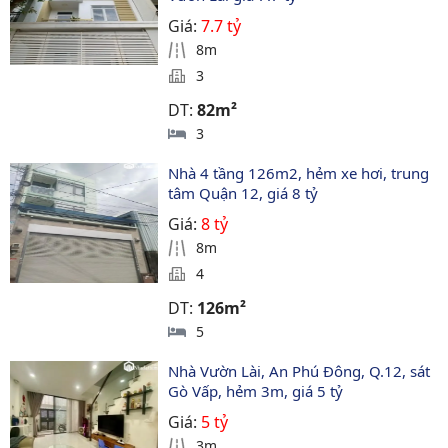
Giá:
7.7 tỷ
8m
3
DT:
82m²
3
Nhà 4 tầng 126m2, hẻm xe hơi, trung 
tâm Quận 12, giá 8 tỷ
Giá:
8 tỷ
8m
4
DT:
126m²
5
Nhà Vườn Lài, An Phú Đông, Q.12, sát 
Gò Vấp, hẻm 3m, giá 5 tỷ
Giá:
5 tỷ
3m