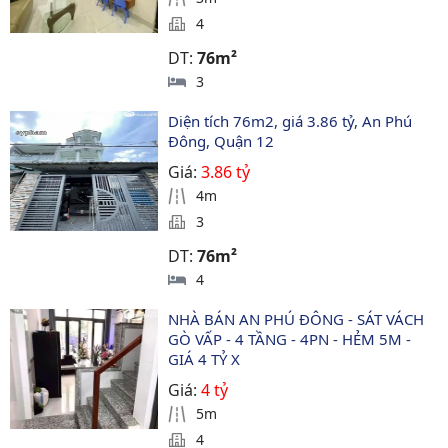
4
DT:
76m²
3
Diện tích 76m2, giá 3.86 tỷ, An Phú 
Đông, Quận 12
Giá:
3.86 tỷ
4m
3
DT:
76m²
4
NHÀ BÁN AN PHÚ ĐÔNG - SÁT VÁCH 
GÒ VẤP - 4 TẦNG - 4PN - HẺM 5M - 
GIÁ 4 TỶ X
Giá:
4 tỷ
5m
4