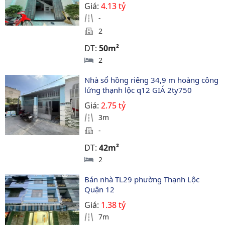
Giá:
4.13 tỷ
-
2
DT:
50m²
2
Nhà sổ hồng riêng 34,9 m hoàng công 
lửng thạnh lộc q12 GIÁ 2ty750 
Giá:
2.75 tỷ
3m
-
DT:
42m²
2
Bán nhà TL29 phường Thạnh Lộc 
Quận 12
Giá:
1.38 tỷ
7m