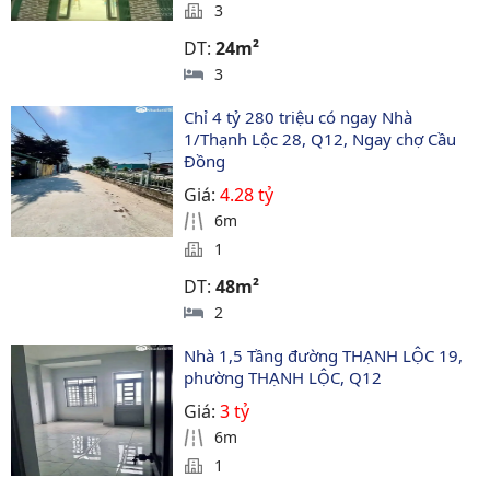
3
DT:
24m²
3
Chỉ 4 tỷ 280 triệu có ngay Nhà 
1/Thạnh Lộc 28, Q12, Ngay chợ Cầu 
Đồng
Giá:
4.28 tỷ
6m
1
DT:
48m²
2
Nhà 1,5 Tầng đường THẠNH LỘC 19, 
phường THẠNH LỘC, Q12
Giá:
3 tỷ
6m
1