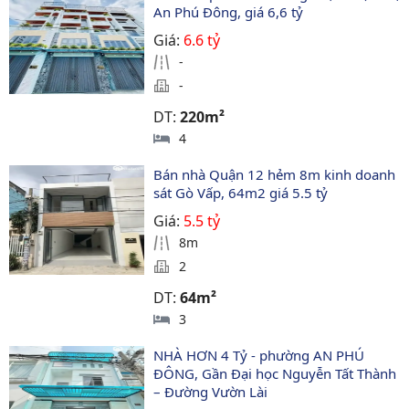
An Phú Đông, giá 6,6 tỷ
Giá:
6.6 tỷ
-
-
DT:
220m²
4
Bán nhà Quận 12 hẻm 8m kinh doanh 
sát Gò Vấp, 64m2 giá 5.5 tỷ
Giá:
5.5 tỷ
8m
2
DT:
64m²
3
NHÀ HƠN 4 Tỷ - phường AN PHÚ 
ĐÔNG, Gần Đại học Nguyễn Tất Thành 
– Đường Vườn Lài