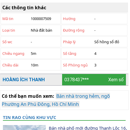
Các thông tin khác
Mã tin
1000007509
Hướng
-
Loại tin
Nhà đất bán
Đường rộng
-
Số wc
-
Pháp lý
Sổ hồng sổ đỏ
Chiều ngang
5m
Số tầng
4
Chiều dài
10m
Số Phòng ngủ
3
HOÀNG ÍCH THANH
0378437***
Xem số
Có thể bạn muốn xem:
Bán nhà trong hẻm, ngõ
Phường An Phú Đông, Hồ Chí Minh
TIN RAO CÙNG KHU VỰC
Bán nhà phố mới đường Thạnh Lộc 16, 