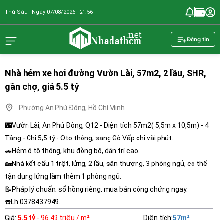
Thứ Sáu - Ngày 07/08/2026 - 21:56
nhadathcm.n
Đăng tin
Nhà hẻm xe hơi đường Vườn Lài, 57m2, 2 lầu, SHR,
gần chợ, giá 5.5 tỷ
Phường An Phú Đông, Hồ Chí Minh
🌃Vườn Lài, An Phú Đông, Q12 - Diện tích 57m2( 5,5m x 10,5m) - 4
Tầng - Chỉ 5,5 tỷ - Oto thông, sang Gò Vấp chỉ vài phút.
🚗Hẻm ô tô thông, khu đồng bộ, dân trí cao.
🏡Nhà kết cấu 1 trệt, lửng, 2 lầu, sân thượng, 3 phòng ngủ, có thể
tận dụng lửng làm thêm 1 phòng ngủ.
📝Pháp lý chuẩn, sổ hồng riêng, mua bán công chứng ngay.
☎️Lh 0378437949.
Giá
:
5.5 tỷ
- 96.49 triệu / m²
Diện tích
:
57
m²