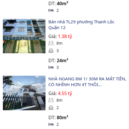
DT:
40m²
2
Bán nhà TL29 phường Thạnh Lộc 
Quận 12
Giá:
1.38 tỷ
8m
3
DT:
24m²
3
NHÀ NGANG 8M 1/ 30M RA MẶT TIỀN, 
CÓ NHỈNH HƠN 4T THÔI…
Giá:
4.55 tỷ
8m
2
DT:
80m²
2