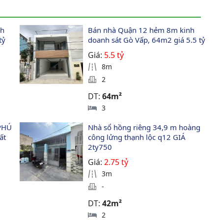
h 
Bán nhà Quận 12 hẻm 8m kinh 
tỷ
doanh sát Gò Vấp, 64m2 giá 5.5 tỷ
Giá:
5.5 tỷ
8m
2
DT:
64m²
3
PHÚ 
Nhà sổ hồng riêng 34,9 m hoàng 
ất 
công lửng thạnh lộc q12 GIÁ 
2ty750 
Giá:
2.75 tỷ
3m
-
DT:
42m²
2