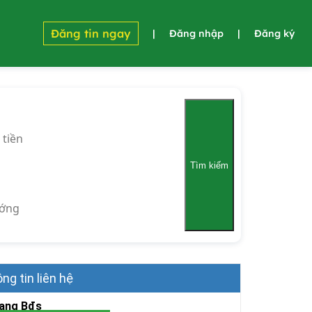
Đăng tin ngay
|
Đăng nhập
|
Đăng ký
 tiền
Tìm kiếm
ớng
ng tin liên hệ
ang Bđs