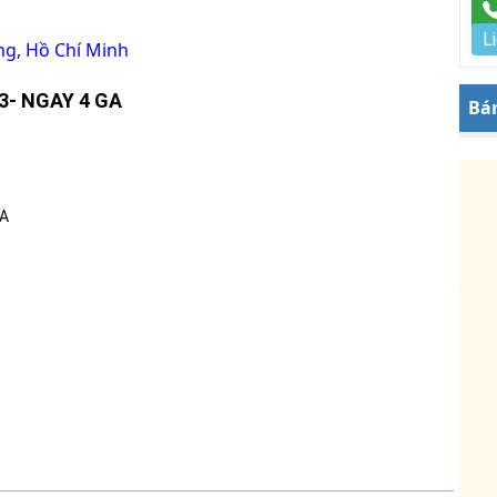
L
g, Hồ Chí Minh
3- NGAY 4 GA
Bá
GA