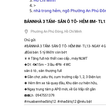
Hồ Chí Minh
>
nhà trong hẻm, ngõ Phường An Phú Đôn
BÁNNHÀ 3 TẤM- SÂN Ô TÔ- HẺM 8M- TL1
Phường An Phú Đông, Hồ Chí Minh
Chủ gửi.
#BÁNNHÀ 3 TẤM- SÂN Ô TÔ- HẺM 8M- TL13- NGAY 4 
💰Giá bán: 5 tỷ 860tr còn bớt
🎇🎇Tặng full nội thất cao cấp , máy NLMT
🍀Dt: 4❌15m – 3 lầu 4PN- 4 WC
sân ô tô , sân thượng full
🍀Gần chợ ,siêu thị, cụm trường cấp 1, 2, 3 Điện lực
🍀 Hẻm 8m xe tải quay đầu, Khu dân cư hiện hữu,
🍀Ngay trung tâm p APĐ mới, về Gò Vấp rất gần
☎️☎️Lh : 0947551379.
#muabannhađâtq12. #nhađâtq12 @nêu bật