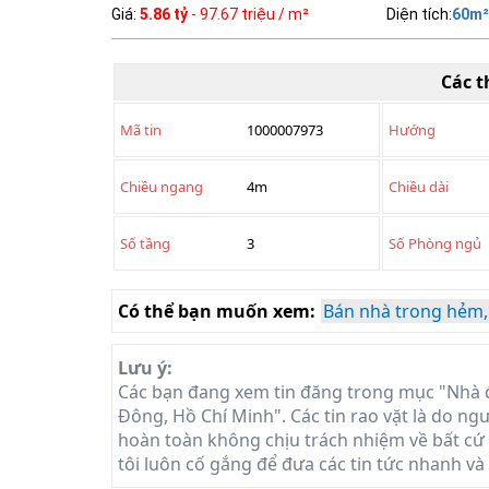
Giá
:
5.86 tỷ
- 97.67 triệu / m²
Diện tích
:
60
m²
Các t
Mã tin
1000007973
Hướng
Chiều ngang
4m
Chiều dài
Số tầng
3
Số Phòng ngủ
Có thể bạn muốn xem:
Bán nhà trong hẻm,
Lưu ý:
Các bạn đang xem tin đăng trong mục "Nhà 
Đông, Hồ Chí Minh". Các tin rao vặt là do ngư
hoàn toàn không chịu trách nhiệm về bất cứ t
tôi luôn cố gắng để đưa các tin tức nhanh và