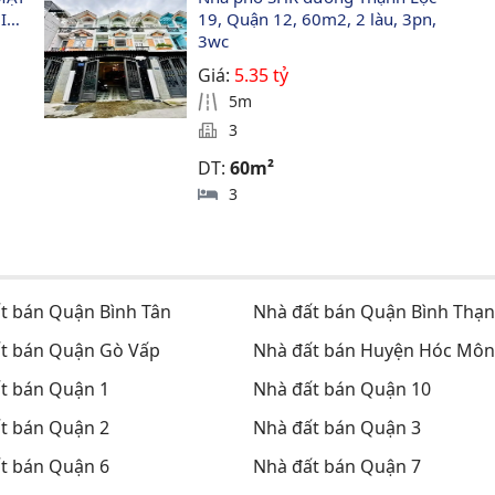
ÔI…
19, Quận 12, 60m2, 2 làu, 3pn, 
3wc
Giá:
5.35 tỷ
5m
3
DT:
60m²
3
t bán Quận Bình Tân
Nhà đất bán Quận Bình Thạ
t bán Quận Gò Vấp
Nhà đất bán Huyện Hóc Môn
t bán Quận 1
Nhà đất bán Quận 10
t bán Quận 2
Nhà đất bán Quận 3
t bán Quận 6
Nhà đất bán Quận 7