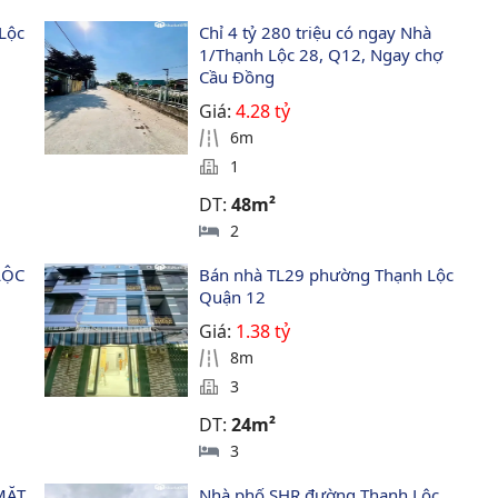
Lộc 
Chỉ 4 tỷ 280 triệu có ngay Nhà 
1/Thạnh Lộc 28, Q12, Ngay chợ 
Cầu Đồng
Giá:
4.28 tỷ
6m
1
DT:
48m²
2
LỘC 
Bán nhà TL29 phường Thạnh Lộc 
2
Quận 12
Giá:
1.38 tỷ
8m
3
DT:
24m²
3
MẶT 
Nhà phố SHR đường Thạnh Lộc 