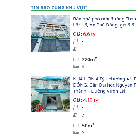
TIN RAO CÙNG KHU VỰC
Bán nhà phố mới đường Thạn
Lộc 16, An Phú Đông, giá 6,6 
Giá:
6.6 tỷ
-
-
DT:
220m²
4
NHÀ HƠN 4 Tỷ - phường AN 
ĐÔNG, Gần Đại học Nguyễn T
Thành – Đường Vườn Lài
Giá:
4.13 tỷ
-
2
DT:
50m²
2