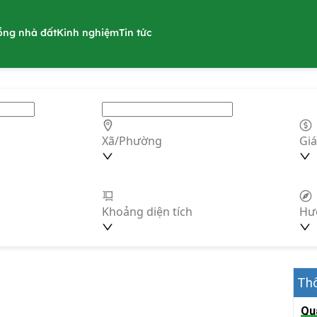
ồng nhà đất
Kinh nghiệm
Tin tức
Xã/Phường
Giá
Khoảng diện tích
Hư
Thô
Qu