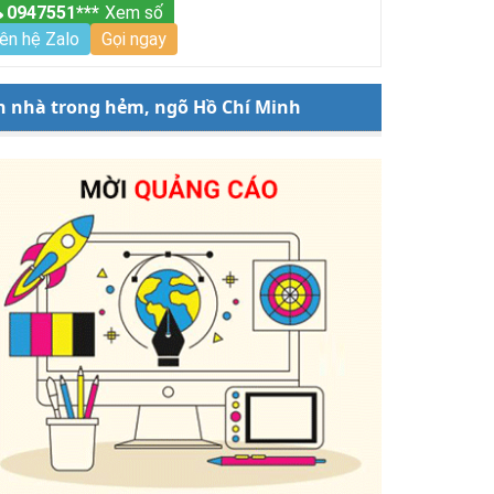
0947551***
Xem số
iên hệ Zalo
Gọi ngay
n nhà trong hẻm, ngõ Hồ Chí Minh