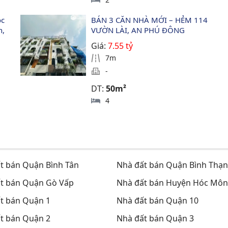
c 
BÁN 3 CĂN NHÀ MỚI – HẺM 114 
, 
VƯỜN LÀI, AN PHÚ ĐÔNG
Giá:
7.55 tỷ
7m
-
DT:
50m²
4
t bán Quận Bình Tân
Nhà đất bán Quận Bình Thạ
t bán Quận Gò Vấp
Nhà đất bán Huyện Hóc Môn
t bán Quận 1
Nhà đất bán Quận 10
t bán Quận 2
Nhà đất bán Quận 3