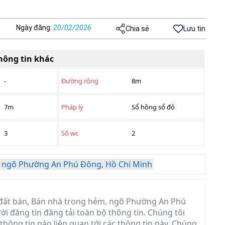
Ngày đăng
:
20/02/2026
Chia sẻ
Lưu tin
hông tin khác
-
Đường rộng
8m
7m
Pháp lý
Sổ hồng sổ đỏ
3
Số wc
2
 ngõ Phường An Phú Đông, Hồ Chí Minh
đất bán, Bán nhà trong hẻm, ngõ Phường An Phú
ời đăng tin đăng tải toàn bộ thông tin. Chúng tôi
hông tin nào liên quan tới các thông tin này. Chúng