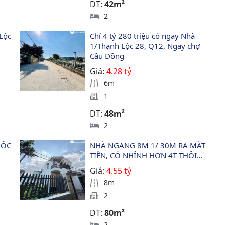
DT:
42m²
2
Lộc 
Chỉ 4 tỷ 280 triệu có ngay Nhà 
1/Thạnh Lộc 28, Q12, Ngay chợ 
Cầu Đồng
Giá:
4.28 tỷ
6m
1
DT:
48m²
2
LỘC 
NHÀ NGANG 8M 1/ 30M RA MẶT 
2
TIỀN, CÓ NHỈNH HƠN 4T THÔI…
Giá:
4.55 tỷ
8m
2
DT:
80m²
2