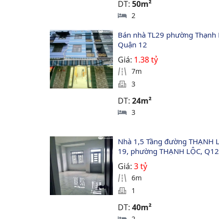
DT:
50m²
2
Bán nhà TL29 phường Thạnh 
Quận 12
Giá:
1.38 tỷ
7m
3
DT:
24m²
3
Nhà 1,5 Tầng đường THẠNH 
19, phường THẠNH LỘC, Q1
Giá:
3 tỷ
6m
1
DT:
40m²
2