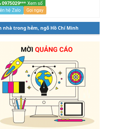
0975029***
Xem số
iên hệ Zalo
Gọi ngay
n nhà trong hẻm, ngõ Hồ Chí Minh