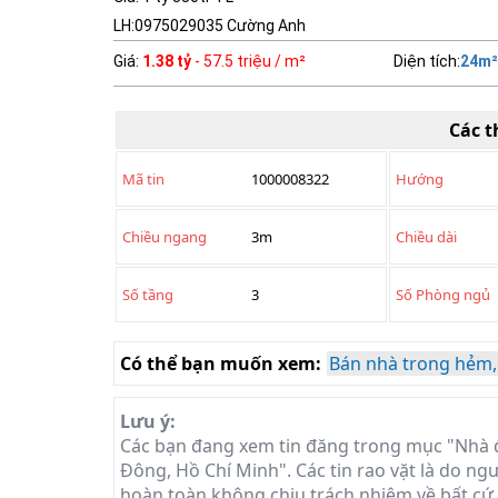
LH:0975029035 Cường Anh
Giá
:
1.38 tỷ
- 57.5 triệu / m²
Diện tích
:
24
m²
Các t
Mã tin
1000008322
Hướng
Chiều ngang
3m
Chiều dài
Số tầng
3
Số Phòng ngủ
Có thể bạn muốn xem:
Bán nhà trong hẻm,
Lưu ý:
Các bạn đang xem tin đăng trong mục "Nhà 
Đông, Hồ Chí Minh". Các tin rao vặt là do ngư
hoàn toàn không chịu trách nhiệm về bất cứ t