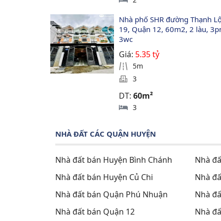
Nhà phố SHR đường Thạnh Lộ
19, Quận 12, 60m2, 2 làu, 3pn
3wc
Giá:
5.35 tỷ
5m
3
DT:
60m²
3
NHÀ ĐẤT CÁC QUẬN HUYỆN
Nhà đất bán Huyện Bình Chánh
Nhà đấ
Nhà đất bán Huyện Củ Chi
Nhà đấ
Nhà đất bán Quận Phú Nhuận
Nhà đấ
Nhà đất bán Quận 12
Nhà đấ