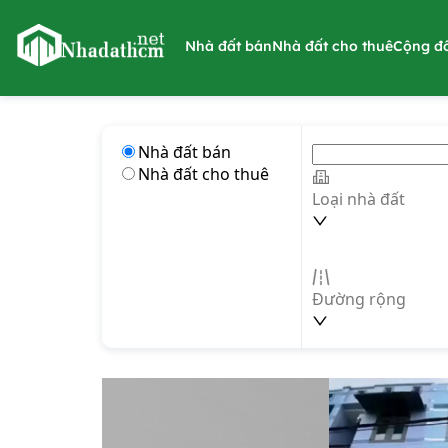
nhadathcm.net
Nhà đất bán
Nhà đất cho thuê
Cộng đ
Nhà đất bán
Nhà đất cho thuê
Loại nhà đất
Đường rộng