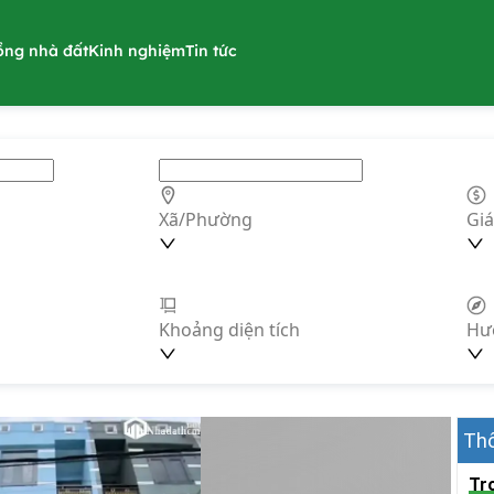
ồng nhà đất
Kinh nghiệm
Tin tức
Xã/Phường
Giá
Khoảng diện tích
Hư
Thô
Tr