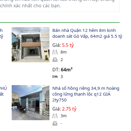
 chính xác nhất cho các bạn.
h 
Bán nhà Quận 12 hẻm 8m kinh 
tỷ
doanh sát Gò Vấp, 64m2 giá 5.5 tỷ
Giá:
5.5 tỷ
8m
2
DT:
64m²
3
PHÚ 
Nhà sổ hồng riêng 34,9 m hoàng 
ất 
công lửng thạnh lộc q12 GIÁ 
2ty750 
Giá:
2.75 tỷ
3m
-