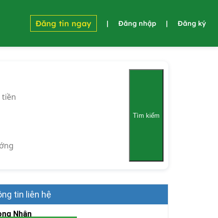
Đăng tin ngay
|
Đăng nhập
|
Đăng ký
 tiền
Tìm kiếm
ớng
ng tin liên hệ
ọng Nhân