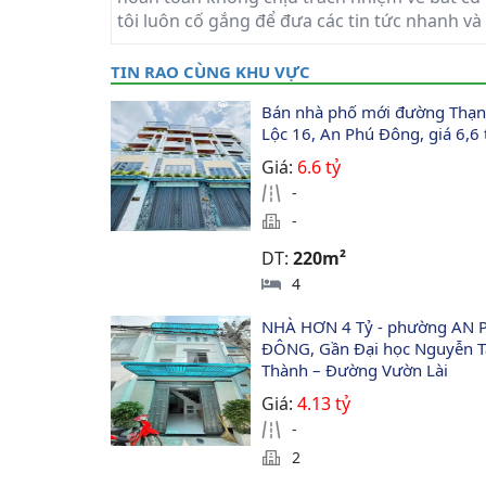
tôi luôn cố gắng để đưa các tin tức nhanh và
TIN RAO CÙNG KHU VỰC
Bán nhà phố mới đường Thạn
Lộc 16, An Phú Đông, giá 6,6 
Giá:
6.6 tỷ
-
-
DT:
220m²
4
NHÀ HƠN 4 Tỷ - phường AN 
ĐÔNG, Gần Đại học Nguyễn T
Thành – Đường Vườn Lài
Giá:
4.13 tỷ
-
2