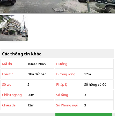
Các thông tin khác
Mã tin
1000006668
Hướng
-
Loại tin
Nhà đất bán
Đường rộng
12m
Số wc
2
Pháp lý
Sổ hồng sổ đỏ
Chiều ngang
20m
Số tầng
3
Chiều dài
12m
Số Phòng ngủ
3