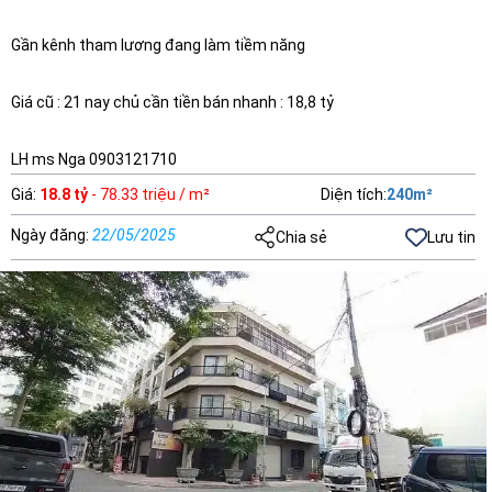
Gần kênh tham lương đang làm tiềm năng
Giá cũ : 21 nay chủ cần tiền bán nhanh : 18,8 tỷ
LH ms Nga 0903121710
Giá
:
18.8 tỷ
- 78.33 triệu / m²
Diện tích
:
240
m²
Ngày đăng
:
22/05/2025
Chia sẻ
Lưu tin