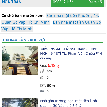
NGA TRAN
0903121***
Xem số
Có thể bạn muốn xem:
Bán nhà mặt tiền Phường 14,
Quận Gò Vấp, Hồ Chí Minh
Bán nhà mặt tiền Quận Gò
Vấp, Hồ Chí Minh
TIN RAO CÙNG KHU VỰC
 SIÊU PHẨM - 5TẦNG - 50M2 - 5PN - 
HXH - 6.18TỈ TL, Phạm Văn Chiêu F14 
Gò Vấp
Giá:
6.18 tỷ
6m
5
DT:
50m²
5
Nhà gần trường học, mặt tiền kinh 
doanh, Gò Vấp, giá 8.6 tỷ