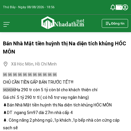
Thứ Bảy - Ngày 08/08/2026 - 18:56
nhadathcm.n
Đăng tin
Bán Nhà Mặt tiền huỳnh thị Na diện tích khủng HÓC
MÔN
Xã Hóc Môn, Hồ Chí Minh
🆘 🆘 🆘 🆘 🆘 🆘 🆘 🆘 🆘 🆘 🆘
CHỦ CẦN TIỀN GẤP BÁN TRƯỚC TẾT!!!
🆘🆘🆘Hạ 290 tr còn 5 tỷ còn bl cho khách thiện chí
Giá chỉ .5 tỷ 290 tr tl ( có hỗ trợ vay ngân hàng)
🌲Bán Nhà Mặt tiền huỳnh thị Na diện tích khủng HÓC MÔN
🌲DT :ngang 5m97 dài 27m nhà cấp 4
🌲. Công năng 2 phòng ngủ ,1p khách ,1p bếp nhà còn cứng cáp
sạch sẽ