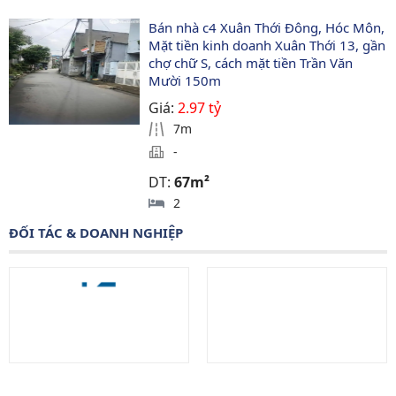
Bán nhà c4 Xuân Thới Đông, Hóc Môn, 
Mặt tiền kinh doanh Xuân Thới 13, gần 
chợ chữ S, cách mặt tiền Trần Văn 
Mười 150m
Giá:
2.97 tỷ
7m
-
DT:
67m²
2
ĐỐI TÁC & DOANH NGHIỆP