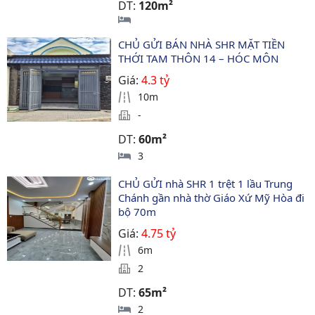
DT:
120m²
CHỦ GỬI BÁN NHÀ SHR MẶT TIỀN 
THỚI TAM THÔN 14 – HÓC MÔN
Giá:
4.3 tỷ
10m
-
DT:
60m²
3
CHỦ GỬI nhà SHR 1 trệt 1 lầu Trung 
Chánh gần nhà thờ Giáo Xứ Mỹ Hòa đi 
bộ 70m 
Giá:
4.75 tỷ
6m
2
DT:
65m²
2