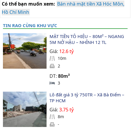
Có thể bạn muốn xem:
Bán nhà mặt tiền Xã Hóc Môn,
Hồ Chí Minh
TIN RAO CÙNG KHU VỰC
MẶT TIỀN TÔ HIỆU – 80M² – NGANG 
5M NỞ HẬU – NHỈNH 12 TL
Giá:
12.6 tỷ
10m
2
DT:
80m²
3
Lô đất giá 3 tỷ 750TR – Xã Bà Điểm – 
TP HCM
Giá:
3.75 tỷ
8m
-