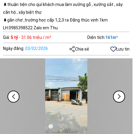
🌲thuận tiện cho quí khách mua làm xưởng gỗ , xưởng sắt , xây
căn hộ , xây biệt thự
🌲gần chợ ,trường học cấp 1,2,3 ra Đặng thúc vịnh 1km
LH:0985398522 Zalo em Thu
Giá
:
5 tỷ
- 31.06 triệu / m²
Diện tích
:
161
m²
Ngày đăng
:
03/02/2026
Chia sẻ
Lưu tin