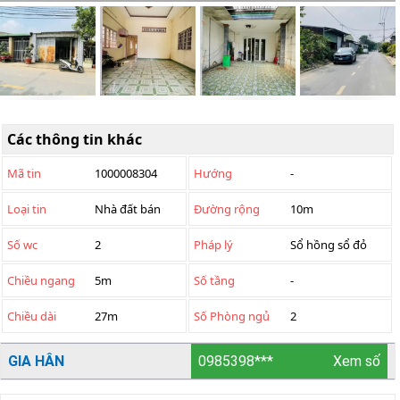
Các thông tin khác
Mã tin
1000008304
Hướng
-
Loại tin
Nhà đất bán
Đường rộng
10m
Số wc
2
Pháp lý
Sổ hồng sổ đỏ
Chiều ngang
5m
Số tầng
-
Chiều dài
27m
Số Phòng ngủ
2
GIA HÂN
0985398***
Xem số