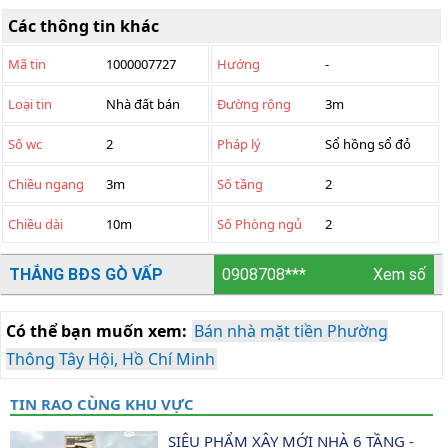
Các thông tin khác
Mã tin
1000007727
Hướng
-
Loại tin
Nhà đất bán
Đường rộng
3m
Số wc
2
Pháp lý
Sổ hồng sổ đỏ
Chiều ngang
3m
Số tầng
2
Chiều dài
10m
Số Phòng ngủ
2
THẮNG BĐS GÒ VẤP
0908708***
Xem số
Có thể bạn muốn xem:
Bán nhà mặt tiền Phường
Thông Tây Hội, Hồ Chí Minh
TIN RAO CÙNG KHU VỰC
SIÊU PHẨM XÂY MỚI NHÀ 6 TẦNG - 