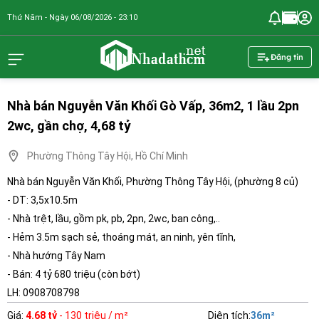
Thứ Năm - Ngày 06/08/2026 - 23:10
nhadathcm.n
Đăng tin
Nhà bán Nguyễn Văn Khối Gò Vấp, 36m2, 1 lầu 2pn
2wc, gần chợ, 4,68 tỷ
Phường Thông Tây Hội, Hồ Chí Minh
Nhà bán Nguyễn Văn Khối, Phường Thông Tây Hội, (phường 8 củ)
- DT: 3,5x10.5m
- Nhà trệt, lầu, gồm pk, pb, 2pn, 2wc, ban công,..
- Hẻm 3.5m sạch sẻ, thoáng mát, an ninh, yên tĩnh,
- Nhà hướng Tây Nam
- Bán: 4 tỷ 680 triệu (còn bớt)
LH: 0908708798
Giá
:
4.68 tỷ
- 130 triệu / m²
Diện tích
:
36
m²