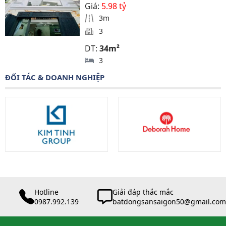
Giá:
5.98 tỷ
3m
3
DT:
34m²
3
ĐỐI TÁC & DOANH NGHIỆP
Hotline
Giải đáp thắc mắc
0987.992.139
batdongsansaigon50@gmail.com