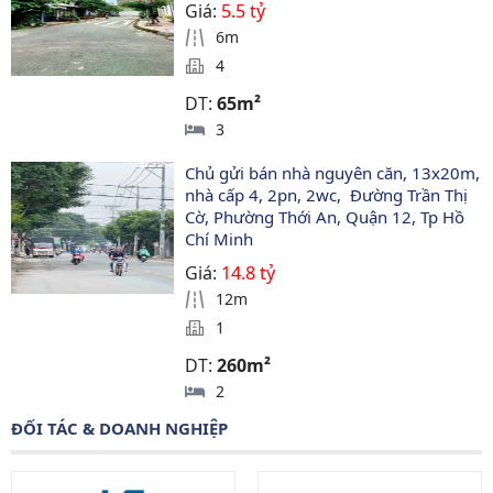
Giá:
5.5 tỷ
6m
4
DT:
65m²
3
Chủ gửi bán nhà nguyên căn, 13x20m, 
nhà cấp 4, 2pn, 2wc,  Đường Trần Thị 
Cờ, Phường Thới An, Quận 12, Tp Hồ 
Chí Minh
Giá:
14.8 tỷ
12m
1
DT:
260m²
2
ĐỐI TÁC & DOANH NGHIỆP