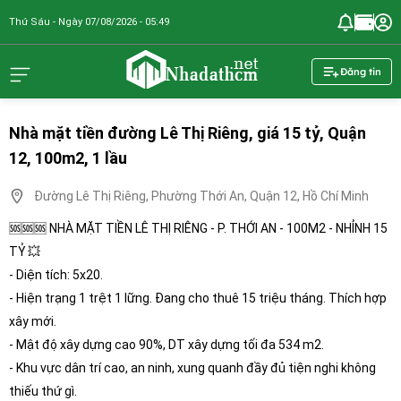
Thứ Sáu - Ngày 07/08/2026 - 05:49
nhadathcm.n
Đăng tin
Nhà mặt tiền đường Lê Thị Riêng, giá 15 tỷ, Quận
12, 100m2, 1 lầu
Đường Lê Thị Riêng, Phường Thới An, Quận 12, Hồ Chí Minh
🆘🆘🆘 NHÀ MẶT TIỀN LÊ THỊ RIÊNG - P. THỚI AN - 100M2 - NHỈNH 15
TỶ 💥
- Diện tích: 5x20.
- Hiện trạng 1 trệt 1 lững. Đang cho thuê 15 triệu tháng. Thích hợp
xây mới.
- Mật độ xây dựng cao 90%, DT xây dựng tối đa 534 m2.
- Khu vực dân trí cao, an ninh, xung quanh đầy đủ tiện nghi không
thiếu thứ gì.