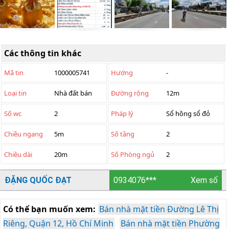
Các thông tin khác
Mã tin
1000005741
Hướng
-
Loại tin
Nhà đất bán
Đường rộng
12m
Số wc
2
Pháp lý
Sổ hồng sổ đỏ
Chiều ngang
5m
Số tầng
2
Chiều dài
20m
Số Phòng ngủ
2
ĐẶNG QUỐC ĐẠT
0934076***
Xem số
Có thể bạn muốn xem:
Bán nhà mặt tiền Đường Lê Thị
Riêng, Quận 12, Hồ Chí Minh
Bán nhà mặt tiền Phường