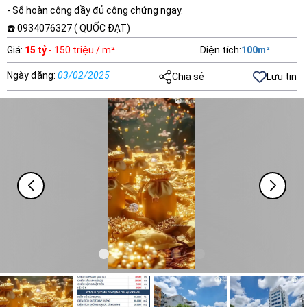
- Sổ hoàn công đầy đủ công chứng ngay.
☎️ 0934076327 ( QUỐC ĐẠT)
Giá
:
15 tỷ
- 150 triệu / m²
Diện tích
:
100
m²
Ngày đăng
:
03/02/2025
Chia sẻ
Lưu tin