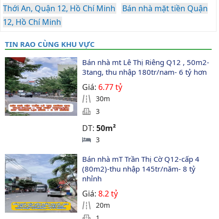
Thới An, Quận 12, Hồ Chí Minh
Bán nhà mặt tiền Quận
12, Hồ Chí Minh
TIN RAO CÙNG KHU VỰC
Bán nhà mt Lê Thị Riêng Q12 , 50m2-
3tang, thu nhập 180tr/nam- 6 tỷ hơn
Giá:
6.77 tỷ
30m
3
DT:
50m²
3
Bán nhà mT Trần Thị Cờ Q12-cấp 4 
(80m2)-thu nhập 145tr/năm- 8 tỷ 
nhỉnh
Giá:
8.2 tỷ
20m
1