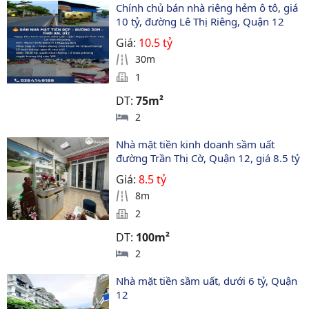
Chính chủ bán nhà riêng hẻm ô tô, giá 
10 tỷ, đường Lê Thị Riêng, Quận 12
Giá:
10.5 tỷ
30m
1
DT:
75m²
2
Nhà mặt tiền kinh doanh sầm uất 
đường Trần Thị Cờ, Quận 12, giá 8.5 tỷ
Giá:
8.5 tỷ
8m
2
DT:
100m²
2
Nhà mặt tiền sầm uất, dưới 6 tỷ, Quận 
12