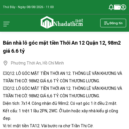
Thứ Bảy - Ngày 08/08/2026 - 11:00
nhadathcm.n
Đăng tin
Bán nhà lô góc mặt tiền Thới An 12 Quận 12, 98m2
giá 6.6 tỷ
Phường Thới An, Hồ Chí Minh
💥Q12. LÔ GÓC MẶT TIỀN THỚI AN 12. THÔNG LÊ VĂN KHƯƠNG VÀ
TRẦN THỊ CỜ. 98M2 GIÁ 6,6 TỶ. CÒN THƯƠNG LƯỢNG.
💥Q12. LÔ GÓC MẶT TIỀN THỚI AN 12. THÔNG LÊ VĂN KHƯƠNG VÀ
TRẦN THỊ CỜ. 98M2 GIÁ 6,6 TỶ. CÒN THƯƠNG LƯỢNG.
Diện tích: 7x14. Công nhận đủ 98m2. Có vạt góc 1 ít đều 2 mặt.
Kết cấu: 1 trệt 1 lầu 2PN, 2WC. Ở luôn hoặc xây nhà kiểu gì cũng
đẹp.
Vị trí: mặt tiền TA12. Vài bước ra chợ Trần Thị Cờ.