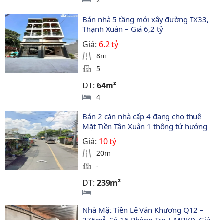
Bán nhà 5 tầng mới xây đường TX33, 
Thạnh Xuân – Giá 6,2 tỷ
Giá:
6.2 tỷ
8m
5
DT:
64m²
4
Bán 2 căn nhà cấp 4 đang cho thuê 
Mặt Tiền Tân Xuân 1 thông tứ hướng
Giá:
10 tỷ
20m
-
DT:
239m²
Nhà Mặt Tiền Lê Văn Khương Q12 – 
275m², Có 16 Phòng Trọ + MBKD, Giá 