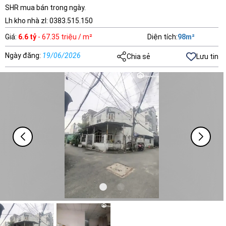
SHR mua bán trong ngày.
Lh kho nhà zl: 0383.515.150
Giá
:
6.6 tỷ
- 67.35 triệu / m²
Diện tích
:
98
m²
Ngày đăng
:
19/06/2026
Chia sẻ
Lưu tin