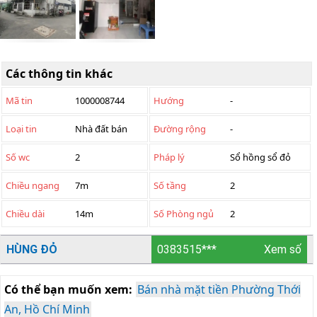
Các thông tin khác
Mã tin
1000008744
Hướng
-
Loại tin
Nhà đất bán
Đường rộng
-
Số wc
2
Pháp lý
Sổ hồng sổ đỏ
Chiều ngang
7m
Số tầng
2
Chiều dài
14m
Số Phòng ngủ
2
HÙNG ĐỎ
0383515***
Xem số
Có thể bạn muốn xem:
Bán nhà mặt tiền Phường Thới
An, Hồ Chí Minh