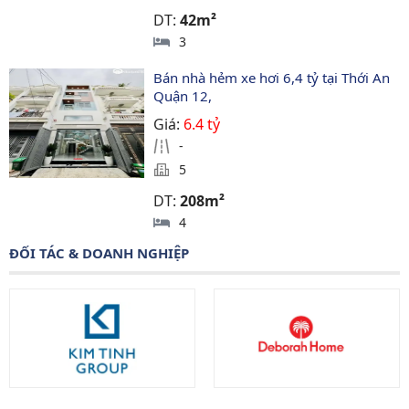
DT:
42m²
3
Bán nhà hẻm xe hơi 6,4 tỷ tại Thới An 
Quận 12, 
Giá:
6.4 tỷ
-
5
DT:
208m²
4
ĐỐI TÁC & DOANH NGHIỆP