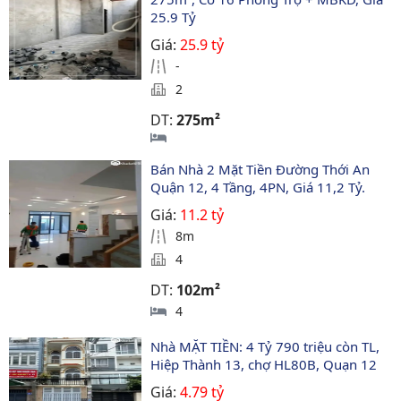
25.9 Tỷ
Giá:
25.9 tỷ
-
2
DT:
275m²
Bán Nhà 2 Mặt Tiền Đường Thới An 
Quận 12, 4 Tầng, 4PN, Giá 11,2 Tỷ.
Giá:
11.2 tỷ
8m
4
DT:
102m²
4
Nhà MẶT TIỀN: 4 Tỷ 790 triệu còn TL, 
Hiệp Thành 13, chợ HL80B, Quạn 12
Giá:
4.79 tỷ