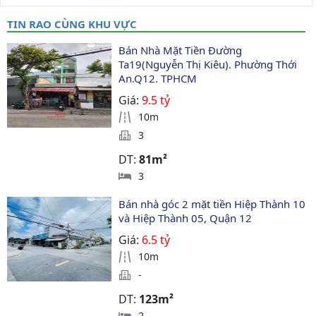
TIN RAO CÙNG KHU VỰC
Bán Nhà Mặt Tiền Đường 
Ta19(Nguyễn Thị Kiêu). Phường Thới 
An.Q12. TPHCM
Giá:
9.5 tỷ
10m
3
DT:
81m²
3
Bán nhà góc 2 mặt tiền Hiệp Thành 10 
và Hiệp Thành 05, Quận 12
Giá:
6.5 tỷ
10m
-
DT:
123m²
2