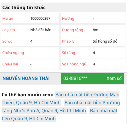
Các thông tin khác
Mã tin
1000006397
Hướng
-
Loại tin
Nhà đất bán
Đường rộng
8m
Số wc
4
Pháp lý
Sổ hồng sổ đỏ
Chiều ngang
-
Số tầng
4
Chiều dài
-
Số Phòng ngủ
4
NGUYỄN HOÀNG THÁI
0348816***
Xem số
Có thể bạn muốn xem:
Bán nhà mặt tiền Đường Man
Thiện, Quận 9, Hồ Chí Minh
Bán nhà mặt tiền Phường
Tăng Nhơn Phú A, Quận 9, Hồ Chí Minh
Bán nhà mặt
tiền Quận 9, Hồ Chí Minh