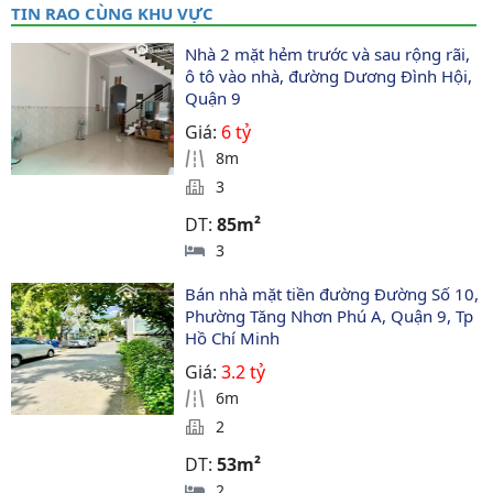
TIN RAO CÙNG KHU VỰC
Nhà 2 mặt hẻm trước và sau rộng rãi, 
ô tô vào nhà, đường Dương Đình Hội, 
Quận 9
Giá:
6 tỷ
8m
3
DT:
85m²
3
Bán nhà mặt tiền đường Đường Số 10, 
Phường Tăng Nhơn Phú A, Quận 9, Tp 
Hồ Chí Minh
Giá:
3.2 tỷ
6m
2
DT:
53m²
2