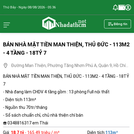
Thứ Bảy - Ngày 08/08/2026 - 05:36
nhadathcm.n
Đăng tin
BÁN NHÀ MẶT TIỀN MAN THIỆN, THỦ ĐỨC - 113M2
- 4 TẦNG - 18TỶ 7
Đường Man Thiện, Phường Tăng Nhơn Phú A, Quận 9, Hồ Chí
Minh
BÁN NHÀ MẶT TIỀN MAN THIỆN, THỦ ĐỨC - 113M2 - 4 TẦNG - 18TỶ
7
- Nhà đang làm CHDV 4 tầng gồm : 13 phòng Full nội thất
- Diện tích 113m²
- Nguồn thu 70tr/tháng
- Sổ sách chuẩn chỉ, chủ nhà thiện chí bán
☎️ 0348816317 em Thái
Giá
:
18.7 tỷ
- 165.49 triệu / m²
Diện tích
:
113
m²