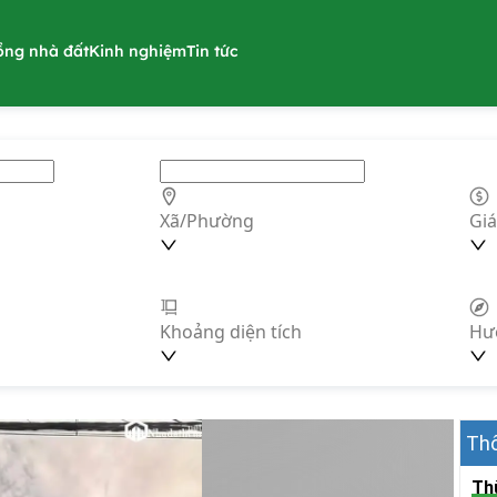
ồng nhà đất
Kinh nghiệm
Tin tức
Xã/Phường
Giá
Khoảng diện tích
Hư
Thô
Th