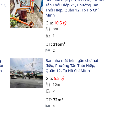
12, 
Tân Thới Hiệp 21, Phường Tân 
Thới Hiệp, Quận 12, Tp Hồ Chí 
Minh
Giá:
10.5 tỷ
8m
1
DT:
216m²
2
g 
Bán nhà mặt tiền, gần chợ hạt 
ới 
điều, Phường Tân Thới Hiệp, 
h
Quận 12, Tp Hồ Chí Minh
Giá:
5.5 tỷ
10m
2
DT:
72m²
4