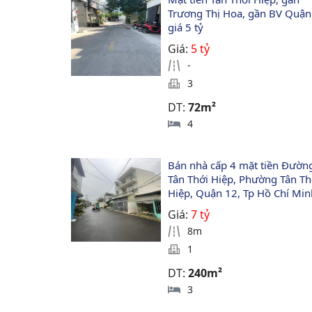
Trương Thị Hoa, gần BV Quận 
giá 5 tỷ
Giá:
5 tỷ
-
3
DT:
72m²
4
Bán nhà cấp 4 mặt tiền Đườn
Tân Thới Hiệp, Phường Tân Th
Hiệp, Quận 12, Tp Hồ Chí Min
Giá:
7 tỷ
8m
1
DT:
240m²
3