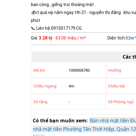
ban công , giếng troi thoáng mát .
💰vt quá víp nằm ngay tth 21 - nguyễn thị đặng . khu v
phút
📞 Liên hệ.0915017179.CG
Giá
:
3.28 tỷ
- 63.06 triệu / m²
Diện tích
:
52
m²
Các t
Mã tin
1000006780
Hướng
Chiều ngang
4m
Chiều dài
Số tầng
-
Số Phòng ngủ
Có thể bạn muốn xem:
Bán nhà mặt tiền Đư
nhà mặt tiền Phường Tân Thới Hiệp, Quận 12