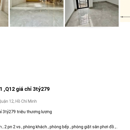
1 ,Q12 giá chỉ 3tỷ279
uận 12, Hồ Chí Minh
hỉ 3tỷ279 triệu thương lượng
; 2 pn 2 vs , phòng khách , phòng bếp , phòng giặt sân phơi đồ ,..