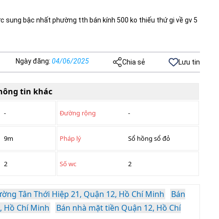
ực sung bậc nhất phường tth bán kính 500 ko thiếu thứ gi về gv 5
Ngày đăng
:
04/06/2025
Chia sẻ
Lưu tin
hông tin khác
-
Đường rộng
-
9m
Pháp lý
Sổ hồng sổ đỏ
2
Số wc
2
ờng Tân Thới Hiệp 21, Quận 12, Hồ Chí Minh
Bán
, Hồ Chí Minh
Bán nhà mặt tiền Quận 12, Hồ Chí