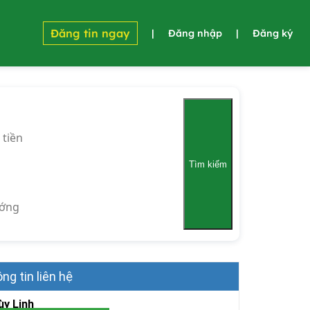
Đăng tin ngay
|
Đăng nhập
|
Đăng ký
 tiền
Tìm kiếm
ớng
ng tin liên hệ
ùy Linh