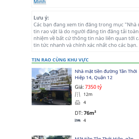
Minh
Lưu ý:
Các bạn đang xem tin đăng trong mục "Nhà đ
tin rao vặt là do người đăng tin đăng tải to
nhiệm về bất cứ thông tin nào liên quan tới 
tin tức nhanh và chính xác nhất cho các bạn.
TIN RAO CÙNG KHU VỰC
Nhà mặt tiền đường Tân Thới 
Hiệp 14, Quận 12
Giá:
7350 tỷ
12m
4
DT:
76m²
4
Mặt tiền Tân Thới Hiệp, gần 