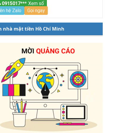
0915017***
Xem số
iên hệ Zalo
Gọi ngay
n nhà mặt tiền Hồ Chí Minh