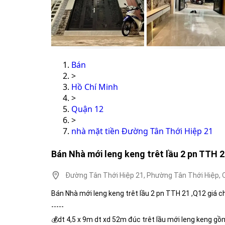
Bán
>
Hồ Chí Minh
>
Quận 12
>
nhà mặt tiền Đường Tân Thới Hiệp 21
Bán Nhà mới leng keng trêt lầu 2 pn TTH 2
Đường Tân Thới Hiệp 21, Phường Tân Thới Hiệp, Q
Bán Nhà mới leng keng trêt lầu 2 pn TTH 21 ,Q12 giá c
-----
💰dt 4,5 x 9m dt xd 52m đúc trêt lầu mới leng keng gồm 