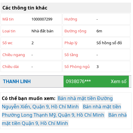
Các thông tin khác
Mã tin
1000007299
Hướng
-
Loại tin
Nhà đất bán
Đường rộng
6m
Số wc
2
Pháp lý
Sổ hồng sổ đỏ
Chiều ngang
-
Số tầng
-
Chiều dài
-
Số Phòng ngủ
3
THANH LINH
0938076***
Xem số
Có thể bạn muốn xem:
Bán nhà mặt tiền Đường
Nguyễn Xiển, Quận 9, Hồ Chí Minh
Bán nhà mặt tiền
Phường Long Thạnh Mỹ, Quận 9, Hồ Chí Minh
Bán nhà
mặt tiền Quận 9, Hồ Chí Minh