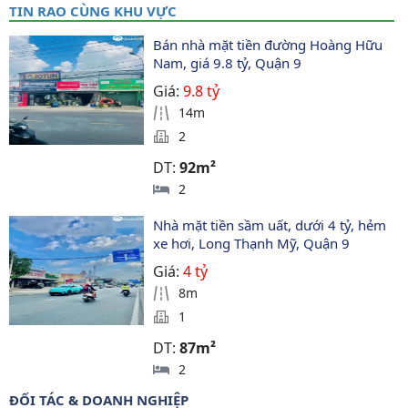
TIN RAO CÙNG KHU VỰC
Bán nhà mặt tiền đường Hoàng Hữu 
Nam, giá 9.8 tỷ, Quận 9
Giá:
9.8 tỷ
14m
2
DT:
92m²
2
Nhà mặt tiền sầm uất, dưới 4 tỷ, hẻm 
xe hơi, Long Thạnh Mỹ, Quận 9
Giá:
4 tỷ
8m
1
DT:
87m²
2
ĐỐI TÁC & DOANH NGHIỆP