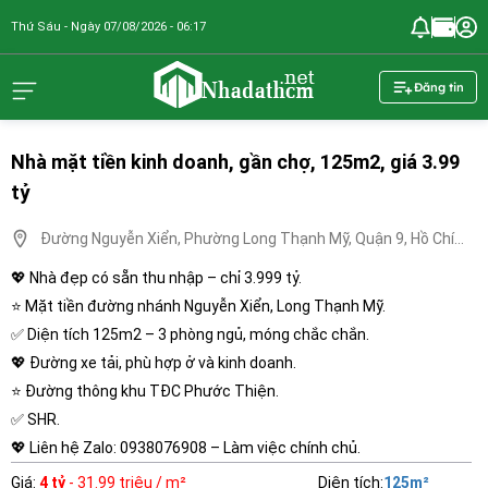
Thứ Sáu - Ngày 07/08/2026 - 06:17
nhadathcm.n
Đăng tin
Nhà mặt tiền kinh doanh, gần chợ, 125m2, giá 3.99
tỷ
Đường Nguyễn Xiển, Phường Long Thạnh Mỹ, Quận 9, Hồ Chí
Minh
💖 Nhà đẹp có sẵn thu nhập – chỉ 3.999 tỷ.
⭐ Mặt tiền đường nhánh Nguyễn Xiển, Long Thạnh Mỹ.
✅ Diện tích 125m2 – 3 phòng ngủ, móng chắc chắn.
💖 Đường xe tải, phù hợp ở và kinh doanh.
⭐ Đường thông khu TĐC Phước Thiện.
✅ SHR.
💖 Liên hệ Zalo: 0938076908 – Làm việc chính chủ.
Giá
:
4 tỷ
- 31.99 triệu / m²
Diện tích
:
125
m²