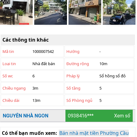
Các thông tin khác
Mã tin
1000007542
Hướng
-
Loại tin
Nhà đất bán
Đường rộng
10m
Số wc
6
Pháp lý
Sổ hồng sổ đỏ
Chiều ngang
3m
Số tầng
5
Chiều dài
13m
Số Phòng ngủ
5
NGUYÊN NHÀ NGON
0938416***
Xem số
Có thể bạn muốn xem:
Bán nhà mặt tiền Phường Cầu