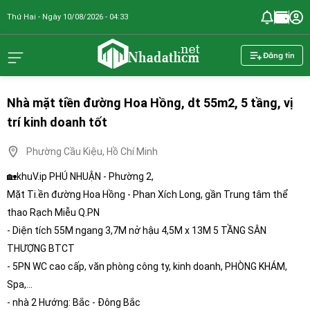
Thứ Hai - Ngày 10/08/2026 - 04:33
nhadathcm.n
Đăng tin
Nhà mặt tiền đường Hoa Hồng, dt 55m2, 5 tầng, vị
trí kinh doanh tốt
Phường Cầu Kiệu, Hồ Chí Minh
🏡khuV.ip PHÚ NHUẬN - Phường 2,
Mặt Ti.ền đường Hoa Hồng - Phan Xích Long, gần Trung tâm thể
thao Rạch Miễu Q.PN
- Diện tích 55M ngang 3,7M nở hậu ️4,5M x 13M 5 TẦNG SÂN
THƯỢNG BTCT
- 5PN WC cao cấp, văn phòng công ty, kinh doanh, PHÒNG KHÁM,
Spa,...
-️ nhà 2 Hướng: Bắc - Đông Bắc