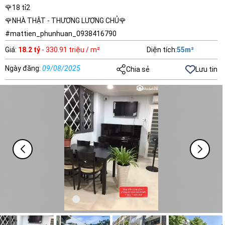
🌹18 tỉ2
🌹NHÀ THẬT - THƯƠNG LƯỢNG CHỦ🌹
#mattien_phunhuan_0938416790
Giá
:
18.2 tỷ
- 330.91 triệu / m²
Diện tích
:
55
m²
Ngày đăng
:
09/08/2025
Chia sẻ
Lưu tin