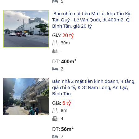
5
 Bán nhà mặt tiền Mã Lò, khu Tân Kỳ 
Tân Quý - Lê Văn Quới, dt 400m2, Q. 
Bình Tân, giá 20 tỷ 
Giá:
20 tỷ
30m
-
DT:
400m²
2
Bán nhà 2 mặt tiền kinh doanh, 4 tầng, 
giá chỉ 6 tỷ, KDC Nam Long, An Lạc, 
Bình Tân
Giá:
6 tỷ
8m
4
DT:
56m²
7