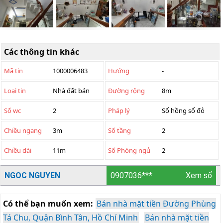
Các thông tin khác
Mã tin
1000006483
Hướng
-
Loại tin
Nhà đất bán
Đường rộng
8m
Số wc
2
Pháp lý
Sổ hồng sổ đỏ
Chiều ngang
3m
Số tầng
2
Chiều dài
11m
Số Phòng ngủ
2
NGOC NGUYEN
0907036***
Xem số
Có thể bạn muốn xem:
Bán nhà mặt tiền Đường Phùng
Tá Chu, Quận Bình Tân, Hồ Chí Minh
Bán nhà mặt tiền