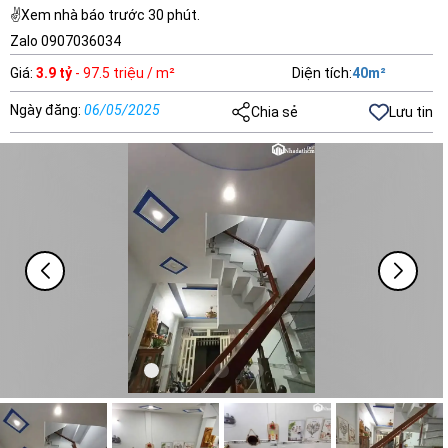
✌️Xem nhà báo trước 30 phút.
Zalo 0907036034
Giá
:
3.9 tỷ
- 97.5 triệu / m²
Diện tích
:
40
m²
Ngày đăng
:
06/05/2025
Chia sẻ
Lưu tin