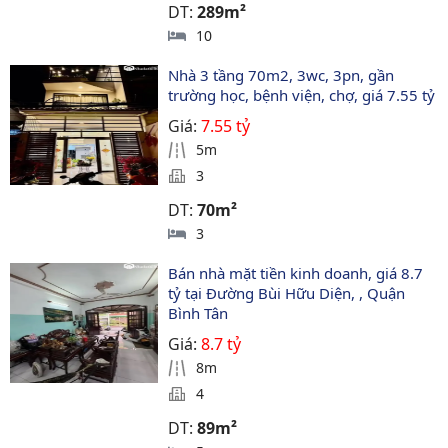
DT:
289m²
10
Nhà 3 tầng 70m2, 3wc, 3pn, gần 
trường học, bệnh viện, chợ, giá 7.55 tỷ
Giá:
7.55 tỷ
5m
3
DT:
70m²
3
Bán nhà mặt tiền kinh doanh, giá 8.7 
tỷ tại Đường Bùi Hữu Diện, , Quận 
Bình Tân
Giá:
8.7 tỷ
8m
4
DT:
89m²