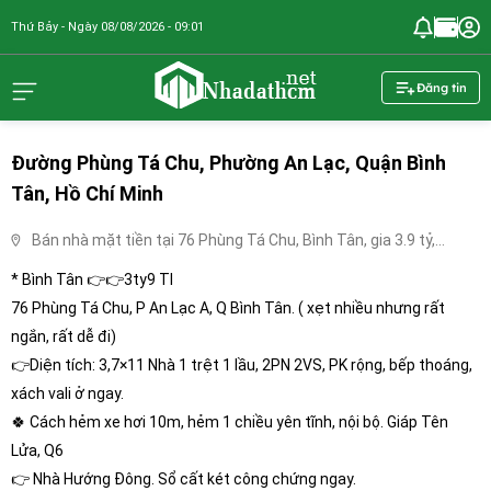
Thứ Bảy - Ngày 08/08/2026 - 09:01
nhadathcm.n
Đăng tin
Đường Phùng Tá Chu, Phường An Lạc, Quận Bình
Tân, Hồ Chí Minh
Bán nhà mặt tiền tại 76 Phùng Tá Chu, Bình Tân, gia 3.9 tỷ,
Đường Phùng Tá Chu, Phường An Lạc, Quận Bình Tân, Hồ Chí
* Bình Tân 👉👉3ty9 Tl
Minh
76 Phùng Tá Chu, P An Lạc A, Q Bình Tân. ( xẹt nhiều nhưng rất
ngắn, rất dễ đi)
👉Diện tích: 3,7×11 Nhà 1 trệt 1 lầu, 2PN 2VS, PK rộng, bếp thoáng,
xách vali ở ngay.
🍀 Cách hẻm xe hơi 10m, hẻm 1 chiều yên tĩnh, nội bộ. Giáp Tên
Lửa, Q6
👉 Nhà Hướng Đông. Sổ cất két công chứng ngay.