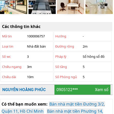
Các thông tin khác
Mã tin
1000006757
Hướng
-
Loại tin
Nhà đất bán
Đường rộng
2m
Số wc
3
Pháp lý
Sổ hồng sổ đỏ
Chiều ngang
3m
Số tầng
5
Chiều dài
10m
Số Phòng ngủ
5
NGUYỄN HOÀNG PHÚC
0905122***
Xem số
Có thể bạn muốn xem:
Bán nhà mặt tiền Đường 3/2,
Quận 11, Hồ Chí Minh
Bán nhà mặt tiền Phường 14,