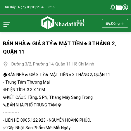
Thứ Bảy - Ngày 08/08/2026 - 03:16
nhadathcm.n
Đăng tin
BÁN NHÀ🔥 GIÁ 8 TỶ🔥 MẶT TIỀN🔸3 THÁNG 2,
QUẬN 11
Đường 3/2, Phường 14, Quận 11, Hồ Chí Minh
🏠BÁN NHÀ🔥 GIÁ 8 TỶ🔥 MẶT TIỀN🔸3 THÁNG 2, QUẬN 11
- Trung Tâm Thương Mại
💎DIỆN TÍCH: 3.3 X 10M
💎KẾT CẤU:5 Tầng, 5 PN, Thang Máy Sang Trọng
📞BÁN NHÀ PHỐ TRUNG TÂM.💎
-----------
- LIÊN HỆ: 0905.122.923 - NGUYỄN HOÀNG PHÚC.
✅ Cập Nhật Sản Phẩm Mới Mỗi Ngày