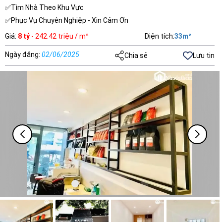
✅Tìm Nhà Theo Khu Vực
✅Phục Vụ Chuyên Nghiệp - Xin Cảm Ơn
Giá
:
8 tỷ
- 242.42 triệu / m²
Diện tích
:
33
m²
Ngày đăng
:
02/06/2025
Chia sẻ
Lưu tin