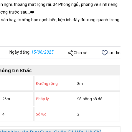
n nghi, thoáng mát rộng rãi. 04 Phòng ngủ , phòng vệ sinh riêng
ượng trước sau…❤️
bộ, sân bay, trường học cạnh bên,tiện ích đầy đủ xung quanh trong
Ngày đăng
:
15/06/2025
Chia sẻ
Lưu tin
hông tin khác
-
Đường rộng
8m
25m
Pháp lý
Sổ hồng sổ đỏ
4
Số wc
2