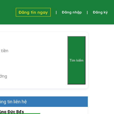
Đăng tin ngay
|
Đăng nhập
|
Đăng ký
 tiền
Tìm kiếm
ớng
ng tin liên hệ
ùng Đức Bđs