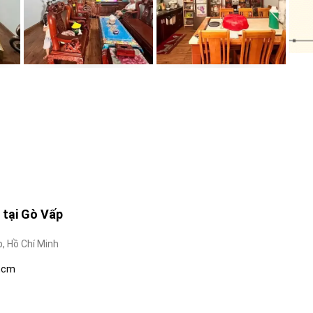
, tại Gò Vấp
, Hồ Chí Minh
phcm