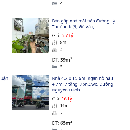
4
 
Bán gấp nhà mặt tiền đường Lý 
Thường Kiệt, Gò Vấp,
Giá:
6.7 tỷ
8m
4
DT:
39m²
5
quận 
Nhà 4,2 x 15,6m, ngan nở hậu 
4,7m. 7 tầng, 7pn,9wc, Đường 
Nguyễn Oanh
Giá:
16 tỷ
16m
7
DT:
65m²
7