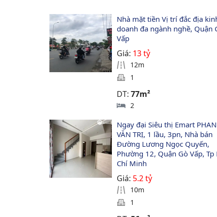
Nhà mặt tiền Vị trí đắc địa kin
doanh đa ngành nghề, Quận 
Vấp
Giá:
13 tỷ
12m
1
DT:
77m²
2
Ngay đại Siêu thị Emart PHAN
VĂN TRỊ, 1 lầu, 3pn, Nhà bán 
Đường Lương Ngọc Quyến, 
Phường 12, Quận Gò Vấp, Tp 
Chí Minh
Giá:
5.2 tỷ
10m
1