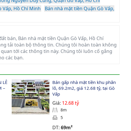
ường Nguyễn Duy Cung, Quận Gò Vấp, Hồ Chí
 Vấp, Hồ Chí Minh
Bán nhà mặt tiền Quận Gò Vấp,
ất bán, Bán nhà mặt tiền Quận Gò Vấp, Hồ Chí
đăng tải toàn bộ thông tin. Chúng tôi hoàn toàn không
 quan tới các thông tin này. Chúng tôi luôn cố gắng
ho các bạn.
 LÊ 
Bán gấp nhà mặt tiền khu phân 
M – 
lô, 69.2m2, giá 12.68 tỷ, tại Gò 
 
Vấp
Giá:
12.68 tỷ
8m
5
DT:
69m²