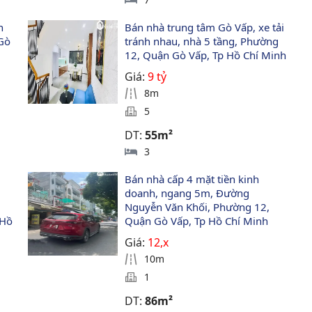
h 
Bán nhà trung tâm Gò Vấp, xe tải 
Gò 
tránh nhau, nhà 5 tầng, Phường 
12, Quận Gò Vấp, Tp Hồ Chí Minh
Giá:
9 tỷ
8m
5
DT:
55m²
3
 
Bán nhà cấp 4 mặt tiền kinh 
doanh, ngang 5m, Đường 
Nguyễn Văn Khối, Phường 12, 
Hồ 
Quận Gò Vấp, Tp Hồ Chí Minh
Giá:
12,x
10m
1
DT:
86m²