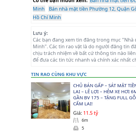
Có thể bạn muốn xem:
Bán nhà mặt tiền Đ
Minh
Bán nhà mặt tiền Phường 12, Quận Gò
Hồ Chí Minh
Lưu ý:
Các bạn đang xem tin đăng trong mục "Nhà đ
Minh". Các tin rao vặt là do người đăng tin 
chịu trách nhiệm về bất cứ thông tin nào liên
để đưa các tin tức nhanh và chính xác nhất c
TIN RAO CÙNG KHU VỰC
CHỦ BÁN GẤP – SÁT MẶT TIỀN
LAI – LÊ LỢI – HẺM XE HƠI 6
GẦN BV 175 – TẶNG FULL GỖ
CẨM LAI!
Giá:
11.5 tỷ
6m
5