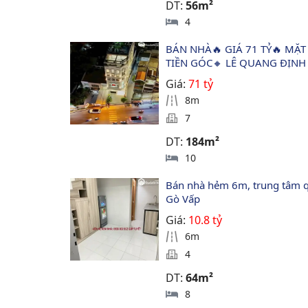
DT:
56m²
4
BÁN NHÀ🔥 GIÁ 71 TỶ🔥 MẶT
TIỀN GÓC🔸 LÊ QUANG ĐỊNH
Giá:
71 tỷ
8m
7
DT:
184m²
10
Bán nhà hẻm 6m, trung tâm 
Gò Vấp
Giá:
10.8 tỷ
6m
4
DT:
64m²
8