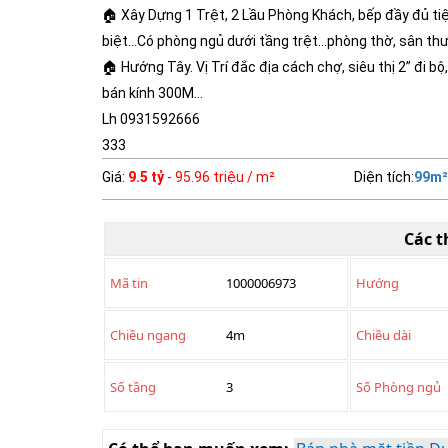
🏠 Xây Dựng 1 Trệt, 2 Lầu Phòng Khách, bếp đầy đủ tiệ
biệt…Có phòng ngủ dưới tầng trệt…phòng thờ, sân th
🏠 Hướng Tây. Vị Trí đắc địa cách chợ, siêu thị 2” đi 
bán kính 300M…
Lh 0931592666
333
Giá
:
9.5 tỷ
- 95.96 triệu / m²
Diện tích
:
99
m²
Các t
Mã tin
1000006973
Hướng
Chiều ngang
4m
Chiều dài
Số tầng
3
Số Phòng ngủ