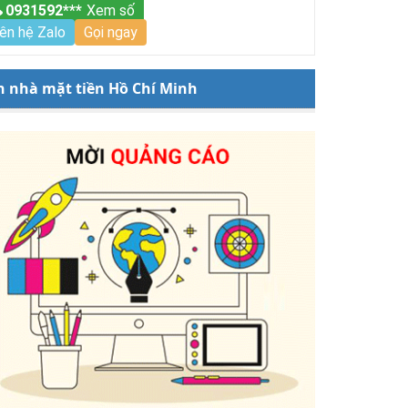
0931592***
Xem số
iên hệ Zalo
Gọi ngay
n nhà mặt tiền Hồ Chí Minh