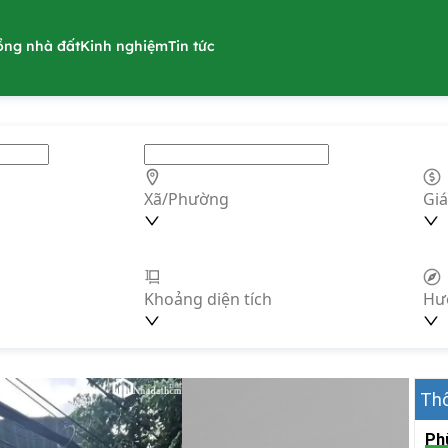
ồng nhà đất
Kinh nghiệm
Tin tức
Xã/Phường
Giá
Khoảng diện tích
Hư
Thô
Ph