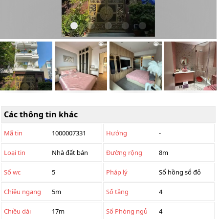
Các thông tin khác
Mã tin
1000007331
Hướng
-
Loại tin
Nhà đất bán
Đường rộng
8m
Số wc
5
Pháp lý
Sổ hồng sổ đỏ
Chiều ngang
5m
Số tầng
4
Chiều dài
17m
Số Phòng ngủ
4