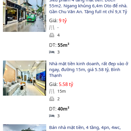
55m2. Ngang khủng 6,4m Oto để nhà. 
Gần Chu Văn An. Tặng full nt chỉ 9,X Tỷ
Giá:
9 tỷ
-
4
DT:
55m²
3
Nhà mặt tiền kinh doanh, rất đẹp vào ở 
ngay, đường 15m, giá 5.58 tỷ, Bình 
Thạnh
Giá:
5.58 tỷ
15m
2
DT:
40m²
3
Bán nhà mặt tiền, 4 tầng, 4pn, 4wc, 