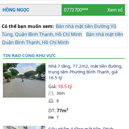
HỒNG NGỌC
0772700***
Xem số
Có thể bạn muốn xem:
Bán nhà mặt tiền Đường Vũ
Tùng, Quận Bình Thạnh, Hồ Chí Minh
Bán nhà mặt tiền
Quận Bình Thạnh, Hồ Chí Minh
TIN RAO CÙNG KHU VỰC
Nhà 7 tầng, 77.2m2, mặt tiền đường, 
trung tâm Phường Bình Thạnh, giá 
16.5 tỷ
Giá:
16.5 tỷ
30m
8
DT:
77m²
7
Siêu phẩm 4 tầng mặt tiền. Dtich 