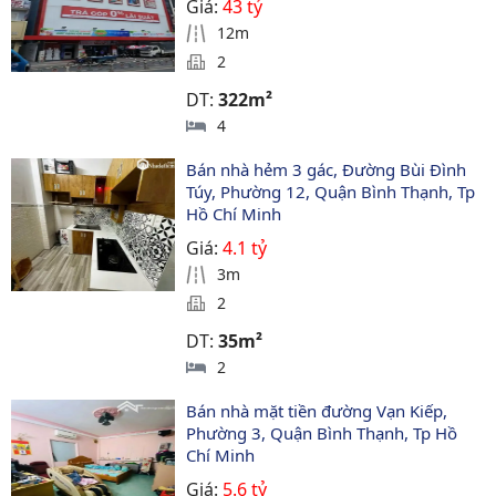
Giá:
43 tỷ
12m
2
DT:
322m²
4
Bán nhà hẻm 3 gác, Đường Bùi Đình 
Túy, Phường 12, Quận Bình Thạnh, Tp 
Hồ Chí Minh
Giá:
4.1 tỷ
3m
2
DT:
35m²
2
Bán nhà mặt tiền đường Vạn Kiếp, 
Phường 3, Quận Bình Thạnh, Tp Hồ 
Chí Minh
Giá:
5.6 tỷ