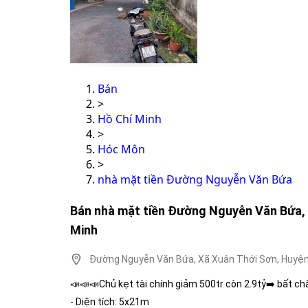
Bán
>
Hồ Chí Minh
>
Hóc Môn
>
nhà mặt tiền Đường Nguyễn Văn Bứa
Bán nhà mặt tiền Đường Nguyễn Văn Bứa, 
Minh
Đường Nguyễn Văn Bứa, Xã Xuân Thới Sơn, Huyện
📣📣📣Chủ kẹt tài chính giảm 500tr còn 2.9tỷ➡️ bất ch
- Diện tích: 5x21m