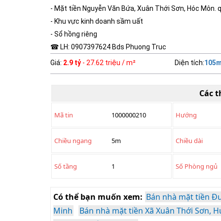
- Mặt tiền Nguyễn Văn Bứa, Xuân Thới Sơn, Hóc Môn. 
- Khu vực kinh doanh sầm uất
- Sổ hồng riêng
☎ LH: 0907397624 Bds Phuong Truc
Giá
:
2.9 tỷ
- 27.62 triệu / m²
Diện tích
:
105
m
Các t
Mã tin
1000000210
Hướng
Chiều ngang
5m
Chiều dài
Số tầng
1
Số Phòng ngủ
Có thể bạn muốn xem:
Bán nhà mặt tiền Đ
Minh
Bán nhà mặt tiền Xã Xuân Thới Sơn, 