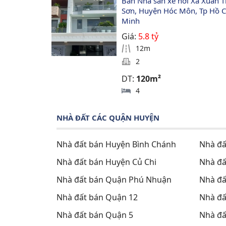
Bán Nhà sân xe hơi Xã Xuân T
Sơn, Huyện Hóc Môn, Tp Hồ C
Minh
Giá:
5.8 tỷ
12m
2
DT:
120m²
4
NHÀ ĐẤT CÁC QUẬN HUYỆN
Nhà đất bán Huyện Bình Chánh
Nhà đấ
Nhà đất bán Huyện Củ Chi
Nhà đấ
Nhà đất bán Quận Phú Nhuận
Nhà đấ
Nhà đất bán Quận 12
Nhà đấ
Nhà đất bán Quận 5
Nhà đấ