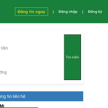
Đăng tin ngay
|
Đăng nhập
|
Đăng ký
 tiền
Tìm kiếm
ớng
ng tin liên hệ
 Mi