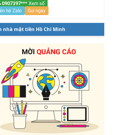
0907397***
Xem số
iên hệ Zalo
Gọi ngay
n nhà mặt tiền Hồ Chí Minh