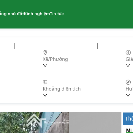
ồng nhà đất
Kinh nghiệm
Tin tức
Xã/Phường
Giá
Khoảng diện tích
Hư
Thô
Mi