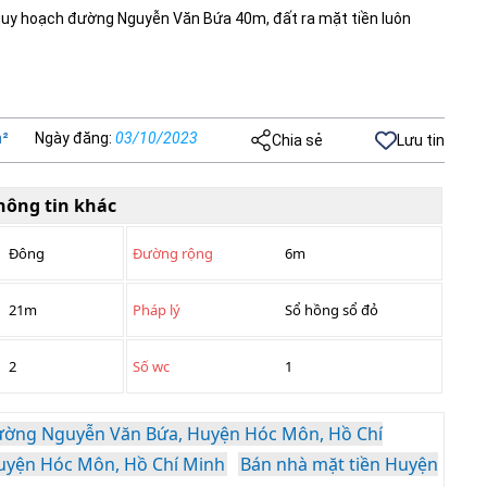
quy hoạch đường Nguyễn Văn Bứa 40m, đất ra mặt tiền luôn
²
Ngày đăng
:
03/10/2023
Chia sẻ
Lưu tin
hông tin khác
Đông
Đường rộng
6m
21m
Pháp lý
Sổ hồng sổ đỏ
2
Số wc
1
ường Nguyễn Văn Bứa, Huyện Hóc Môn, Hồ Chí
Huyện Hóc Môn, Hồ Chí Minh
Bán nhà mặt tiền Huyện