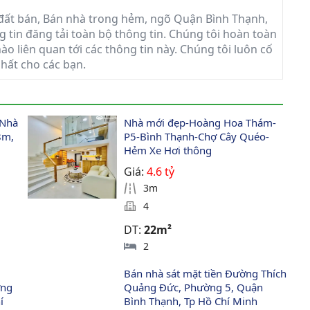
đất bán, Bán nhà trong hẻm, ngõ Quận Bình Thạnh,
g tin đăng tải toàn bộ thông tin. Chúng tôi hoàn toàn
ào liên quan tới các thông tin này. Chúng tôi luôn cố
nhất cho các bạn.
Nhà 
Nhà mới đẹp-Hoàng Hoa Thám-
 8m, 
P5-Bình Thạnh-Chợ Cây Quéo-
Hẻm Xe Hơi thông
Giá:
4.6 tỷ
3m
4
DT:
22m²
2
Bán nhà sát mặt tiền Đường Thích 
ng 
Quảng Đức, Phường 5, Quận 
í 
Bình Thạnh, Tp Hồ Chí Minh