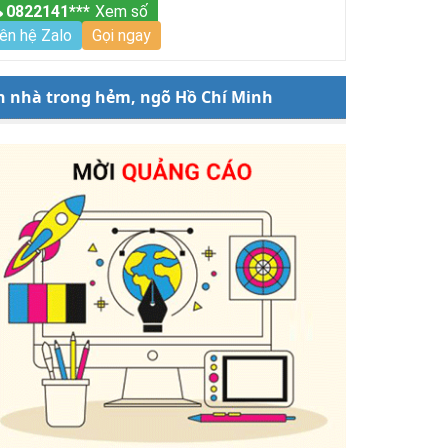
0822141***
Xem số
iên hệ Zalo
Gọi ngay
n nhà trong hẻm, ngõ Hồ Chí Minh