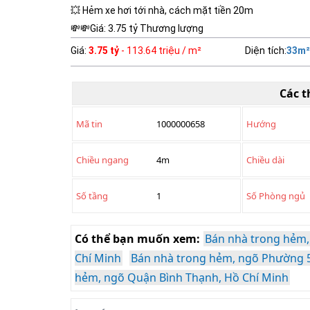
💥 Hẻm xe hơi tới nhà, cách mặt tiền 20m
💸💸Giá: 3.75 tỷ Thương lượng
Giá
:
3.75 tỷ
- 113.64 triệu / m²
Diện tích
:
33
m²
Các t
Mã tin
1000000658
Hướng
Chiều ngang
4m
Chiều dài
Số tầng
1
Số Phòng ngủ
Có thể bạn muốn xem:
Bán nhà trong hẻm,
Chí Minh
Bán nhà trong hẻm, ngõ Phường 5
hẻm, ngõ Quận Bình Thạnh, Hồ Chí Minh