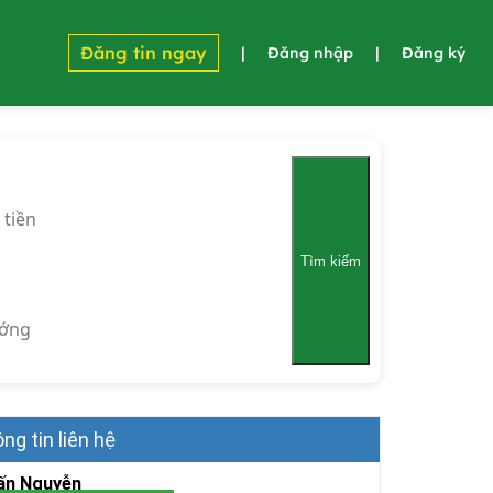
Đăng tin ngay
|
Đăng nhập
|
Đăng ký
 tiền
Tìm kiếm
ớng
ng tin liên hệ
ấn Nguyễn