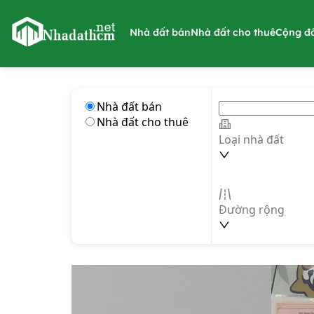
nhadathcm.net
Nhà đất bán
Nhà đất cho thuê
Cộng đ
Nhà đất bán
Nhà đất cho thuê
Loại nhà đất
Đường rộng