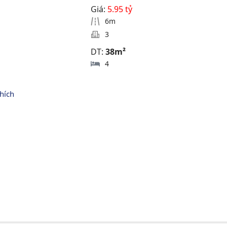
Giá:
5.95 tỷ
6m
3
DT:
38m²
4
hích 