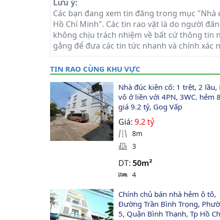
Lưu ý:
Các bạn đang xem tin đăng trong mục "Nhà 
Hồ Chí Minh". Các tin rao vặt là do người đăn
không chịu trách nhiệm về bất cứ thông tin n
gắng để đưa các tin tức nhanh và chính xác 
TIN RAO CÙNG KHU VỰC
Nhà đúc kiên cố: 1 trệt, 2 lầu, 
vô ở liền với 4PN, 3WC. hẻm
giá 9.2 tỷ, Gog Vấp
Giá:
9.2 tỷ
8m
3
DT:
50m²
4
Chính chủ bán nhà hẻm ô tô, 
Đường Trần Bình Trọng, Phườ
5, Quận Bình Thạnh, Tp Hồ Ch