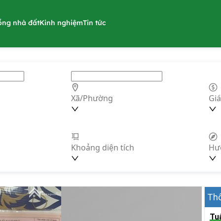
ồng nhà đất
Kinh nghiệm
Tin tức
Xã/Phường
Giá
Khoảng diện tích
Hư
Thô
Tu