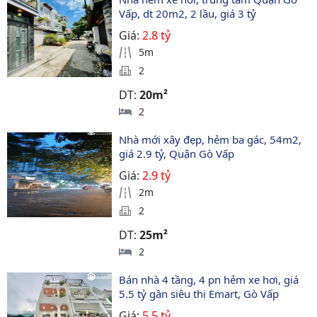
Vấp, dt 20m2, 2 lầu, giá 3 tỷ
Giá:
2.8 tỷ
5m
2
DT:
20m²
2
Nhà mới xây đẹp, hẻm ba gác, 54m2, 
giá 2.9 tỷ, Quận Gò Vấp
Giá:
2.9 tỷ
2m
2
DT:
25m²
2
Bán nhà 4 tầng, 4 pn hẻm xe hơi, giá 
5.5 tỷ gần siêu thị Emart, Gò Vấp
Giá:
5.5 tỷ