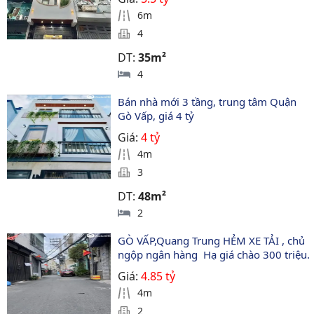
6m
4
DT:
35m²
4
Bán nhà mới 3 tầng, trung tâm Quận 
Gò Vấp, giá 4 tỷ
Giá:
4 tỷ
4m
3
DT:
48m²
2
GÒ VẤP,Quang Trung HẺM XE TẢI , chủ 
ngộp ngân hàng  Hạ giá chào 300 triệu.
Giá:
4.85 tỷ
4m
2