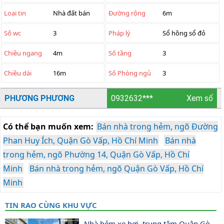
Loại tin
Nhà đất bán
Đường rộng
6m
Số wc
3
Pháp lý
Sổ hồng sổ đỏ
Chiều ngang
4m
Số tầng
3
Chiều dài
16m
Số Phòng ngủ
3
PHƯƠNG PHƯƠNG
0932632***
Xem số
Có thể bạn muốn xem:
Bán nhà trong hẻm, ngõ Đường
Phan Huy Ích, Quận Gò Vấp, Hồ Chí Minh
Bán nhà
trong hẻm, ngõ Phường 14, Quận Gò Vấp, Hồ Chí
Minh
Bán nhà trong hẻm, ngõ Quận Gò Vấp, Hồ Chí
Minh
TIN RAO CÙNG KHU VỰC
Nhà hẻm xe hơi, trung tâm Quận Gò 