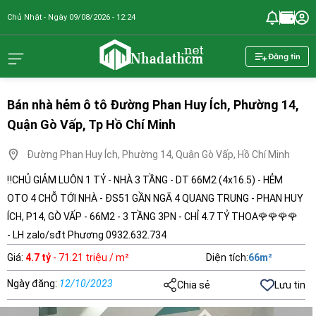
Chủ Nhật - Ngày 09/08/2026 - 12:24
nhadathcm.n
Đăng tin
Bán nhà hẻm ô tô Đường Phan Huy Ích, Phường 14,
Quận Gò Vấp, Tp Hồ Chí Minh
Đường Phan Huy Ích, Phường 14, Quận Gò Vấp, Hồ Chí Minh
‼️CHỦ GIẢM LUÔN 1 TỶ - NHÀ 3 TẦNG - DT 66M2 (4x16.5) - HẺM
OTO 4 CHỖ TỚI NHÀ - ĐS51 GẦN NGÃ 4 QUANG TRUNG - PHAN HUY
ÍCH, P14, GÒ VẤP - 66M2 - 3 TẦNG 3PN - CHỈ 4.7 TỶ THOA🌹🌹🌹🌹
- LH zalo/sđt Phương 0932.632.734
Giá
:
4.7 tỷ
- 71.21 triệu / m²
Diện tích
:
66
m²
Ngày đăng
:
12/10/2023
Chia sẻ
Lưu tin