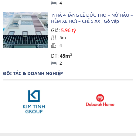
4
 NHÀ 4 TẦNG LÊ ĐỨC THỌ – NỞ HẬU – 
HẺM XE HƠI – CHỈ 5.XX , Gò Vấp
Giá:
5.96 tỷ
5m
4
DT:
45m²
2
ĐỐI TÁC & DOANH NGHIỆP