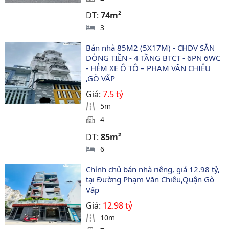
DT:
74m²
3
Bán nhà 85M2 (5X17M) - CHDV SẴN 
DÒNG TIỀN - 4 TẦNG BTCT - 6PN 6WC 
- HẺM XE Ô TÔ – PHẠM VĂN CHIÊU 
,GÒ VẤP 
Giá:
7.5 tỷ
5m
4
DT:
85m²
6
Chính chủ bán nhà riêng, giá 12.98 tỷ, 
tại Đường Phạm Văn Chiêu,Quận Gò 
Vấp
Giá:
12.98 tỷ
10m