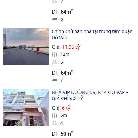
7
DT:
64m²
6
Chính chủ bán nhà tại trung tâm quận 
Gò Vấp
Giá:
11.95 tỷ
12m
5
DT:
64m²
7
NHÀ VIP ĐƯỜNG 59, P.14 GÒ VẤP – 
GIÁ CHỈ 6.X TỶ
Giá:
6 tỷ
5m
4
DT:
50m²