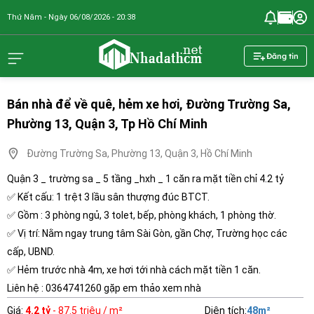
Thứ Năm - Ngày 06/08/2026 - 20:38
nhadathcm.n
Đăng tin
Bán nhà để về quê, hẻm xe hơi, Đường Trường Sa,
Phường 13, Quận 3, Tp Hồ Chí Minh
Đường Trường Sa, Phường 13, Quận 3, Hồ Chí Minh
Quận 3 _ trường sa _ 5 tầng _hxh _ 1 căn ra mặt tiền chỉ 4.2 tỷ
✅ Kết cấu: 1 trệt 3 lầu sân thượng đúc BTCT.
✅ Gồm : 3 phòng ngủ, 3 tolet, bếp, phòng khách, 1 phòng thờ.
✅ Vị trí: Nằm ngay trung tâm Sài Gòn, gần Chợ, Trường học các
cấp, UBND.
✅ Hẻm trước nhà 4m, xe hơi tới nhà cách mặt tiền 1 căn.
Liên hệ : 0364741260 gặp em thảo xem nhà
Giá
:
4.2 tỷ
- 87.5 triệu / m²
Diện tích
:
48
m²