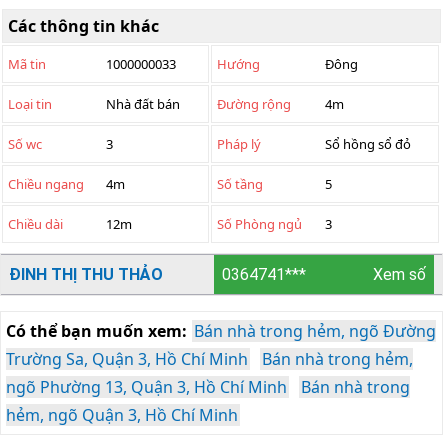
Các thông tin khác
Mã tin
1000000033
Hướng
Đông
Loại tin
Nhà đất bán
Đường rộng
4m
Số wc
3
Pháp lý
Sổ hồng sổ đỏ
Chiều ngang
4m
Số tầng
5
Chiều dài
12m
Số Phòng ngủ
3
ĐINH THỊ THU THẢO
0364741***
Xem số
Có thể bạn muốn xem:
Bán nhà trong hẻm, ngõ Đường
Trường Sa, Quận 3, Hồ Chí Minh
Bán nhà trong hẻm,
ngõ Phường 13, Quận 3, Hồ Chí Minh
Bán nhà trong
hẻm, ngõ Quận 3, Hồ Chí Minh