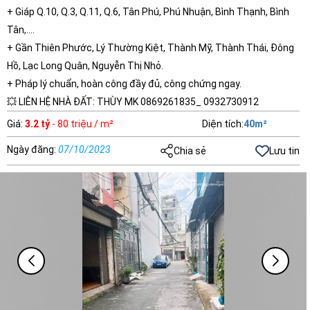
+ Giáp Q.10, Q.3, Q.11, Q.6, Tân Phú, Phú Nhuận, Bình Thạnh, Bình
Tân,....
+ Gần Thiên Phước, Lý Thường Kiệt, Thành Mỹ, Thành Thái, Đông
Hồ, Lạc Long Quân, Nguyễn Thị Nhỏ.
+ Pháp lý chuẩn, hoàn công đầy đủ, công chứng ngay.
💥 LIÊN HỆ NHÀ ĐẤT: THÙY MK 0869261835_ 0932730912
Giá
:
3.2 tỷ
- 80 triệu / m²
Diện tích
:
40
m²
Ngày đăng
:
07/10/2023
Chia sẻ
Lưu tin