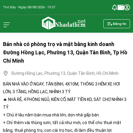
Thứ Bảy - Ngày 08/08/2026 - 19:57
nhadathcm.n
Đăng tin
Bán nhà có phòng trọ và mặt bằng kinh doanh
Đường Hồng Lạc, Phường 13, Quận Tân Bình, Tp Hồ
Chí Minh
Đường Hồng Lạc, Phường 13, Quận Tân Bình, Hồ Chí Minh
BÁN NHÀ VÀO Ở NGAY, TÂN BÌNH, 4X10M, THÔNG 3 HẺM XE HƠI
LỚN, 3 TẦNG, HỒNG LẠC, NHỈNH 3 TỶ.
🔥 NHÀ RẺ, 4 PHÒNG NGỦ, KIÊN CỐ, MẶT TIỀN KD, SÁT CHỢ NHỈNH 3
TỶ.
+ Chủ ở lâu năm bán mua nhà lớn, dọn nhà gấp bán.
+ Chỉ thêm vài thùng sơn, tất cả như mới, có thể cho thuê mặt
bằng, thuê phòng trọ, con cái trọ học, đi làm đều thuận lợi.