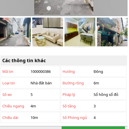
Các thông tin khác
Mã tin
1000000386
Hướng
Đông
Loại tin
Nhà đất bán
Đường rộng
6m
Số wc
5
Pháp lý
Sổ hồng sổ đỏ
Chiều ngang
4m
Số tầng
3
Chiều dài
10m
Số Phòng ngủ
4