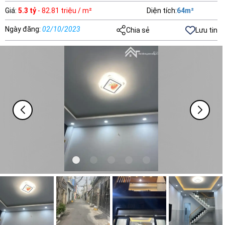
Giá
:
5.3 tỷ
- 82.81 triệu / m²
Diện tích
:
64
m²
Ngày đăng
:
02/10/2023
Chia sẻ
Lưu tin