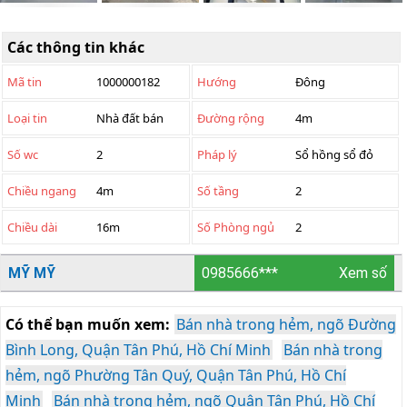
Các thông tin khác
Mã tin
1000000182
Hướng
Đông
Loại tin
Nhà đất bán
Đường rộng
4m
Số wc
2
Pháp lý
Sổ hồng sổ đỏ
Chiều ngang
4m
Số tầng
2
Chiều dài
16m
Số Phòng ngủ
2
MỸ MỸ
0985666***
Xem số
Có thể bạn muốn xem:
Bán nhà trong hẻm, ngõ Đường
Bình Long, Quận Tân Phú, Hồ Chí Minh
Bán nhà trong
hẻm, ngõ Phường Tân Quý, Quận Tân Phú, Hồ Chí
Minh
Bán nhà trong hẻm, ngõ Quận Tân Phú, Hồ Chí