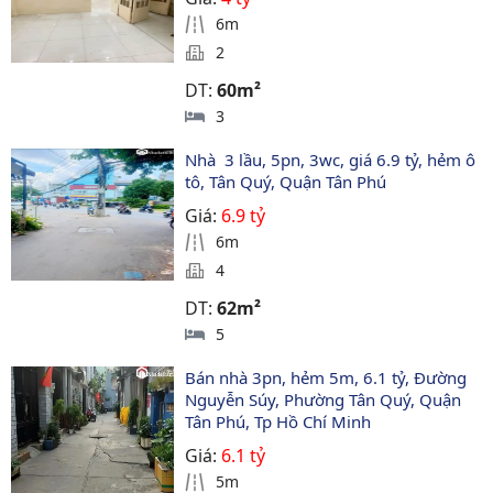
6m
2
DT:
60m²
3
Nhà  3 lầu, 5pn, 3wc, giá 6.9 tỷ, hẻm ô 
tô, Tân Quý, Quận Tân Phú
Giá:
6.9 tỷ
6m
4
DT:
62m²
5
Bán nhà 3pn, hẻm 5m, 6.1 tỷ, Đường 
Nguyễn Súy, Phường Tân Quý, Quận 
Tân Phú, Tp Hồ Chí Minh
Giá:
6.1 tỷ
5m