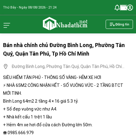
Thứ Bảy - Ngày 08/08/2026 - 21:24
nhadathcm.n
Đăng tin
Bán nhà chính chủ Đường Bình Long, Phường Tân
Quý, Quận Tân Phú, Tp Hồ Chí Minh
Đường Bình Long, Phường Tân Quý, Quận Tân Phú, Hồ Chí
Minh
SIÊU HIẾM TÂN PHÚ - THÔNG SỐ VÀNG- HẺM XE HƠI
⚡ NHÀ 65M2 CÔNG NHẬN HẾT - SỔ VUÔNG VỨC - 2 TẦNG BTCT
MỚI TINH.
Bình Long 64m2 2 tầng 4 × 16 giá 5.3 tỷ.
+ Sổ đẹp vuông vức như A4.
+ Nhà kết cấu 1 trệt 1 lầu
+ Hẻm 4m xe hơi đổ cửa cách Đường lớn 50m.
☎️ 0985.666.979