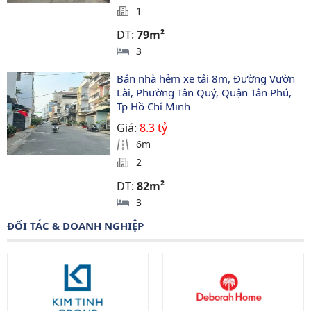
1
DT:
79m²
3
Bán nhà hẻm xe tải 8m, Đường Vườn 
Lài, Phường Tân Quý, Quận Tân Phú, 
Tp Hồ Chí Minh
Giá:
8.3 tỷ
6m
2
DT:
82m²
3
ĐỐI TÁC & DOANH NGHIỆP