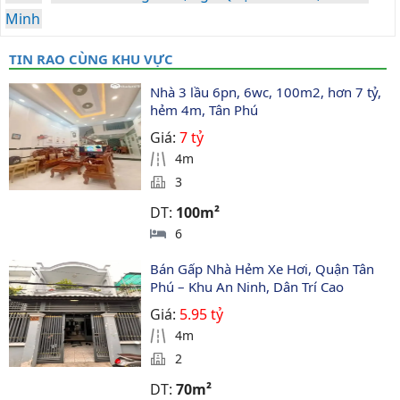
Minh
TIN RAO CÙNG KHU VỰC
Nhà 3 lầu 6pn, 6wc, 100m2, hơn 7 tỷ, 
hẻm 4m, Tân Phú
Giá:
7 tỷ
4m
3
DT:
100m²
6
Bán Gấp Nhà Hẻm Xe Hơi, Quận Tân 
Phú – Khu An Ninh, Dân Trí Cao
Giá:
5.95 tỷ
4m
2
DT:
70m²