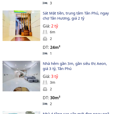
3
Sát Mặt tiền, trung tâm Tân Phú, ngay 
chợ Tân Hương, giá 2 tỷ
Giá:
2 tỷ
6m
2
DT:
24m²
1
Nhà hẻm gần 3m, gần siêu thị Aeon, 
giá 3 tỷ, Tân Phú
Giá:
3 tỷ
3m
2
DT:
30m²
2
Nhà 4 tầng cao cấp mới đẹp ngay ngã 