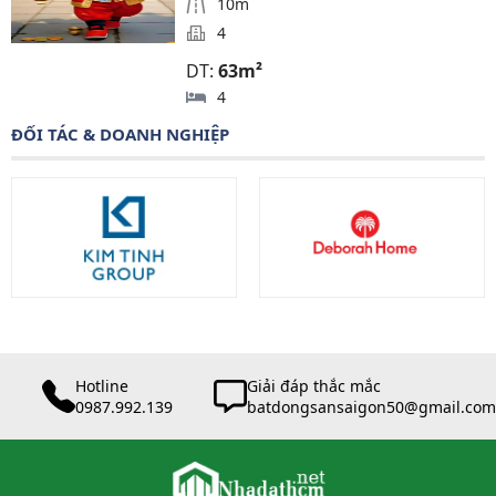
10m
4
DT:
63m²
4
ĐỐI TÁC & DOANH NGHIỆP
Hotline
Giải đáp thắc mắc
0987.992.139
batdongsansaigon50@gmail.com