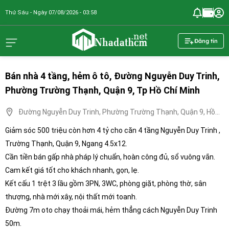
Thứ Sáu - Ngày 07/08/2026 - 03:58
nhadathcm.n
Đăng tin
Bán nhà 4 tầng, hẻm ô tô, Đường Nguyễn Duy Trinh,
Phường Trường Thạnh, Quận 9, Tp Hồ Chí Minh
Đường Nguyễn Duy Trinh, Phường Trường Thạnh, Quận 9, Hồ
Chí Minh
Giảm sóc 500 triệu còn hơn 4 tỷ cho căn 4 tầng Nguyễn Duy Trinh ,
Trường Thạnh, Quận 9, Ngang 4.5x12.
Cần tiền bán gấp nhà pháp lý chuẩn, hoàn công đủ, sổ vuông vắn.
Cam kết giá tốt cho khách nhanh, gọn, lẹ.
Kết cấu 1 trệt 3 lầu gồm 3PN, 3WC, phòng giặt, phòng thờ, sân
thượng, nhà mới xây, nội thất mới toanh.
Đường 7m oto chạy thoải mái, hẻm thẳng cách Nguyễn Duy Trinh
50m.