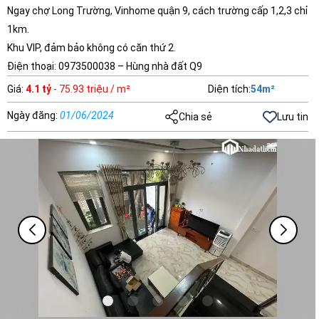
Ngay chợ Long Trường, Vinhome quận 9, cách trường cấp 1,2,3 chỉ
1km.
Khu VIP, đảm bảo không có căn thứ 2.
Điện thoại: 0973500038 – Hùng nhà đất Q9
Giá
:
4.1 tỷ
- 75.93 triệu / m²
Diện tích
:
54
m²
Ngày đăng
:
01/06/2024
Chia sẻ
Lưu tin