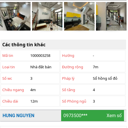
Các thông tin khác
Mã tin
1000003258
Hướng
-
Loại tin
Nhà đất bán
Đường rộng
7m
Số wc
3
Pháp lý
Sổ hồng sổ đỏ
Chiều ngang
4m
Số tầng
4
Chiều dài
12m
Số Phòng ngủ
3
HUNG NGUYEN
0973500***
Xem số