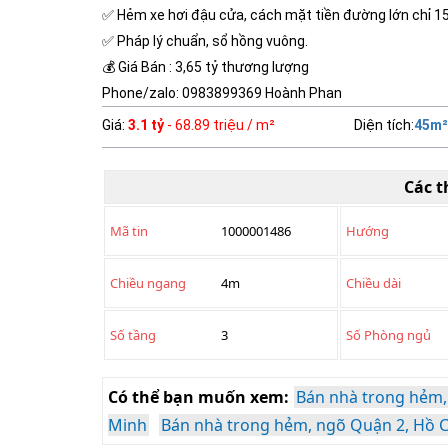
✅ Hẻm xe hơi đậu cửa, cách mặt tiền đường lớn chỉ 1
✅ Pháp lý chuẩn, sổ hồng vuông.
💰 Giá Bán : 3,65 tỷ thương lượng
Phone/zalo: 0983899369 Hoành Phan
Giá
:
3.1 tỷ
- 68.89 triệu / m²
Diện tích
:
45
m²
Các t
Mã tin
1000001486
Hướng
Chiều ngang
4m
Chiều dài
Số tầng
3
Số Phòng ngủ
Có thể bạn muốn xem:
Bán nhà trong hẻm,
Minh
Bán nhà trong hẻm, ngõ Quận 2, Hồ 