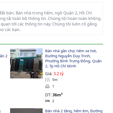
ất bán, Bán nhà trong hẻm, ngõ Quận 2, Hồ Chí
đăng tải toàn bộ thông tin. Chúng tôi hoàn toàn không
 quan tới các thông tin này. Chúng tôi luôn cố gắng
ho các bạn.
Bán nhà gần chợ, hẻm xe hơi, 
ận 2
Đường Nguyễn Duy Trinh, 
Phường Bình Trưng Đông, Quận 
2, Tp Hồ Chí Minh
Giá:
3.2 tỷ
5m
1
DT:
36m²
2
 
Bán nhà 2 tầng, hẻm 8m, Đường 