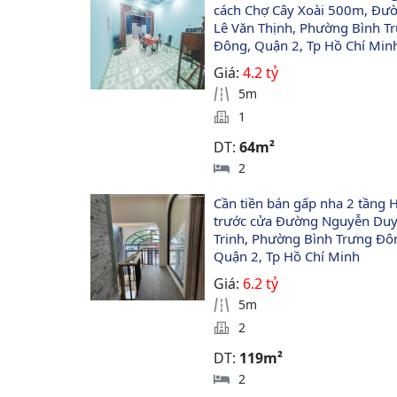
cách Chợ Cây Xoài 500m, Đư
Lê Văn Thịnh, Phường Bình T
Đông, Quận 2, Tp Hồ Chí Min
Giá:
4.2 tỷ
5m
1
DT:
64m²
2
Cần tiền bán gấp nha 2 tầng 
trước cửa Đường Nguyễn Duy
Trinh, Phường Bình Trưng Đô
Quận 2, Tp Hồ Chí Minh
Giá:
6.2 tỷ
5m
2
DT:
119m²
2