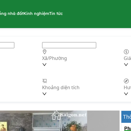
ồng nhà đất
Kinh nghiệm
Tin tức
Xã/Phường
Giá
Khoảng diện tích
Hư
Thô
Ph