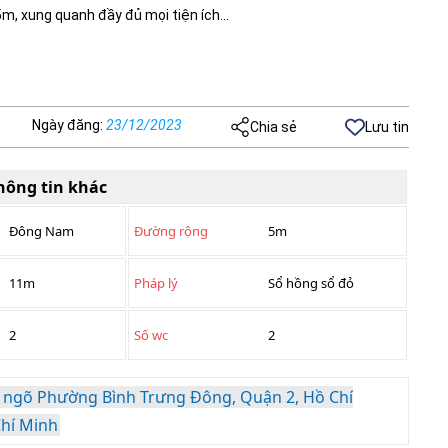
5m, xung quanh đầy đủ mọi tiện ích…
Ngày đăng
:
23/12/2023
Chia sẻ
Lưu tin
hông tin khác
Đông Nam
Đường rộng
5m
11m
Pháp lý
Sổ hồng sổ đỏ
2
Số wc
2
 ngõ Phường Bình Trưng Đông, Quận 2, Hồ Chí
Chí Minh