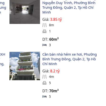
ờng 
Nguyễn Duy Trinh, Phường Bình 
rưng 
Trưng Đông, Quận 2, Tp Hồ Chí 
h
Minh
Giá:
3.85 tỷ
8m
1
DT:
60m²
3
HXH 
Cần bán nhà hẻm xe hơi, Phường 
 
Bình Trưng Đông, Quận 2, Tp Hồ 
ng, 
Chí Minh
Giá:
8.2 tỷ
4m
5
DT:
70m²
5