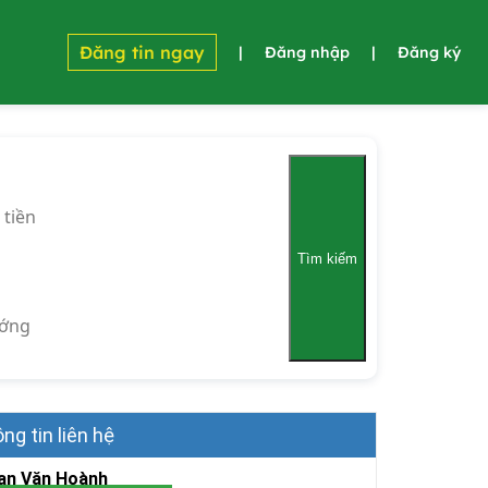
Đăng tin ngay
|
Đăng nhập
|
Đăng ký
 tiền
Tìm kiếm
ớng
ng tin liên hệ
an Văn Hoành