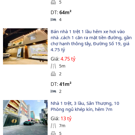
5
DT:
64m²
4
Bán nhà 1 trệt 1 lầu hẻm xe hơi vào 
nhà .cách 1 căn ra mặt tiền đường, gần 
chợ hạnh thông tây, Đường Số 19, giá 
4.75 tỷ
Giá:
4.75 tỷ
5m
2
DT:
41m²
2
Nhà 1 trệt, 3 lầu, Sân Thượng, 10 
Phòng ngủ khép kín, hẻm 7m
Giá:
13 tỷ
7m
5