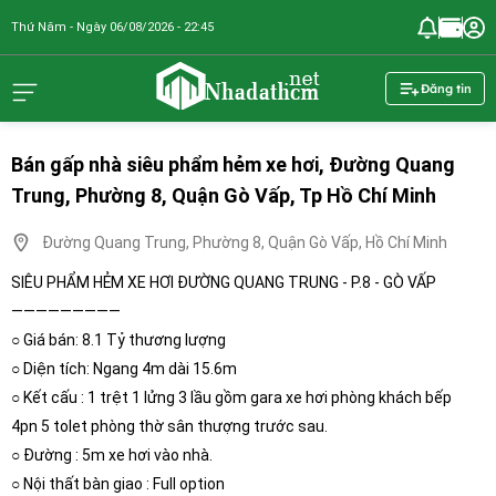
Thứ Năm - Ngày 06/08/2026 - 22:45
nhadathcm.n
Đăng tin
Bán gấp nhà siêu phẩm hẻm xe hơi, Đường Quang
Trung, Phường 8, Quận Gò Vấp, Tp Hồ Chí Minh
Đường Quang Trung, Phường 8, Quận Gò Vấp, Hồ Chí Minh
SIÊU PHẨM HẺM XE HƠI ĐƯỜNG QUANG TRUNG - P.8 - GÒ VẤP
—————————
○ Giá bán: 8.1 Tỷ thương lượng
○ Diện tích: Ngang 4m dài 15.6m
○ Kết cấu : 1 trệt 1 lửng 3 lầu gồm gara xe hơi phòng khách bếp
4pn 5 tolet phòng thờ sân thượng trước sau.
○ Đường : 5m xe hơi vào nhà.
○ Nội thất bàn giao : Full option