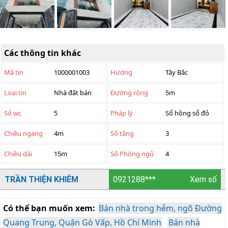
Các thông tin khác
Mã tin
1000001003
Hướng
Tây Bắc
Loại tin
Nhà đất bán
Đường rộng
5m
Số wc
5
Pháp lý
Sổ hồng sổ đỏ
Chiều ngang
4m
Số tầng
3
Chiều dài
15m
Số Phòng ngủ
4
TRẦN THIỆN KHIÊM
0921288***
Xem số
Có thể bạn muốn xem:
Bán nhà trong hẻm, ngõ Đường
Quang Trung, Quận Gò Vấp, Hồ Chí Minh
Bán nhà