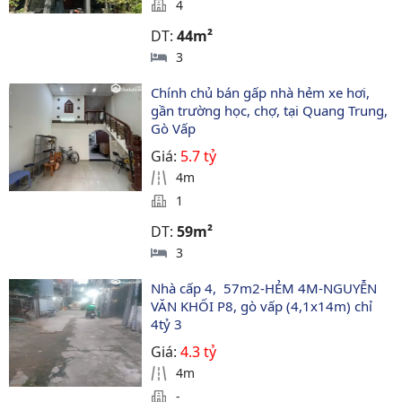
4
DT:
44m²
3
Chính chủ bán gấp nhà hẻm xe hơi, 
gần trường học, chợ, tại Quang Trung, 
Gò Vấp
Giá:
5.7 tỷ
4m
1
DT:
59m²
3
Nhà cấp 4,  57m2-HẺM 4M-NGUYỄN 
VĂN KHỐI P8, gò vấp (4,1x14m) chỉ 
4tỷ 3
Giá:
4.3 tỷ
4m
-