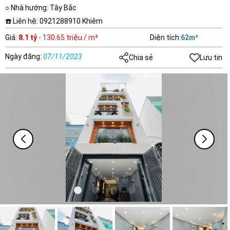
○ Nhà hướng: Tây Bắc
☎️ Liên hệ: 0921288910 Khiêm
Giá
:
8.1 tỷ
- 130.65 triệu / m²
Diện tích
:
62
m²
Ngày đăng
:
07/11/2023
Chia sẻ
Lưu tin