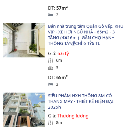
DT:
57m²
2
Bán nhà trung tâm Quận Gò vấp, KHU 
VIP - XE HƠI NGỦ NHÀ - 65m2 - 3 
TẦNG (4❌16m )- GẦN CHỢ HẠNH 
THÔNG TÂY💰CHỈ 6 TỶ6 TL
Giá:
6.6 tỷ
6m
3
DT:
65m²
3
SIÊU PHẨM HXH THÔNG 8M CÓ 
THANG MÁY - THIẾT KẾ HIỆN ĐẠI 
2025h
Giá:
Thương lượng
8m