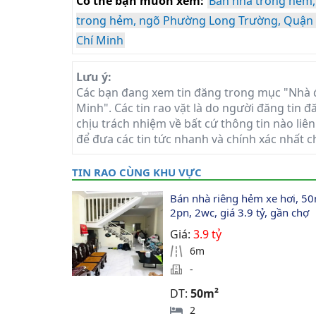
Có thể bạn muốn xem:
Bán nhà trong hẻm,
trong hẻm, ngõ Phường Long Trường, Quận 
Chí Minh
Lưu ý:
Các bạn đang xem tin đăng trong mục "Nhà đ
Minh". Các tin rao vặt là do người đăng tin 
chịu trách nhiệm về bất cứ thông tin nào liên
để đưa các tin tức nhanh và chính xác nhất c
TIN RAO CÙNG KHU VỰC
Bán nhà riêng hẻm xe hơi, 50
2pn, 2wc, giá 3.9 tỷ, gần chợ
Giá:
3.9 tỷ
6m
-
DT:
50m²
2