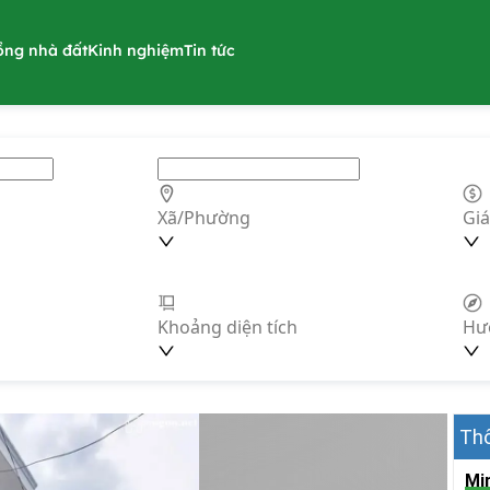
ồng nhà đất
Kinh nghiệm
Tin tức
Xã/Phường
Giá
Khoảng diện tích
Hư
Thô
Mi