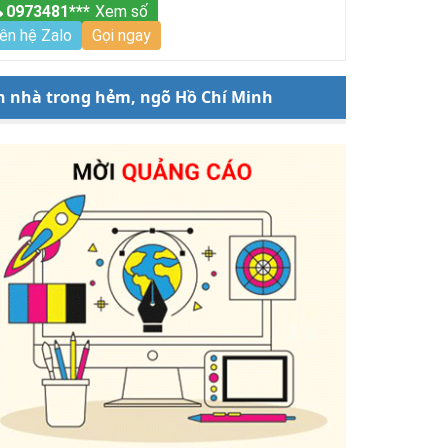
0973481***
Xem số
iên hệ Zalo
Gọi ngay
n nhà trong hẻm, ngõ Hồ Chí Minh