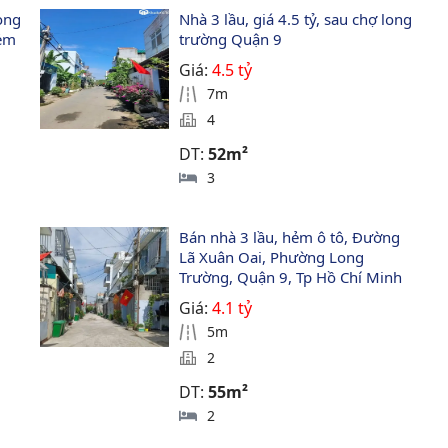
òng 
Nhà 3 lầu, giá 4.5 tỷ, sau chợ long 
ẻm 
trường Quận 9
Giá:
4.5 tỷ
7m
4
DT:
52m²
3
Bán nhà 3 lầu, hẻm ô tô, Đường 
Lã Xuân Oai, Phường Long 
Trường, Quận 9, Tp Hồ Chí Minh
Giá:
4.1 tỷ
5m
2
DT:
55m²
2