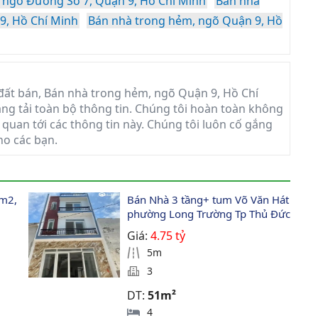
 ngõ Đường Số 7, Quận 9, Hồ Chí Minh
Bán nhà
9, Hồ Chí Minh
Bán nhà trong hẻm, ngõ Quận 9, Hồ
ất bán, Bán nhà trong hẻm, ngõ Quận 9, Hồ Chí
đăng tải toàn bộ thông tin. Chúng tôi hoàn toàn không
 quan tới các thông tin này. Chúng tôi luôn cố gắng
ho các bạn.
m2, 
Bán Nhà 3 tầng+ tum Võ Văn Hát 
phường Long Trường Tp Thủ Đức 
Giá:
4.75 tỷ
5m
3
DT:
51m²
4