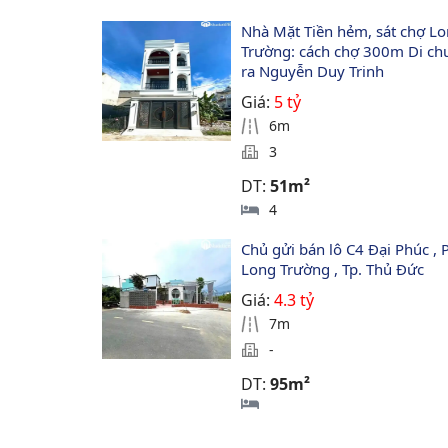
Nhà Mặt Tiền hẻm, sát chợ Lo
Trường: cách chợ 300m Di ch
ra Nguyễn Duy Trinh
Giá:
5 tỷ
6m
3
DT:
51m²
4
Chủ gửi bán lô C4 Đại Phúc , P
Long Trường , Tp. Thủ Đức 
Giá:
4.3 tỷ
7m
-
DT:
95m²