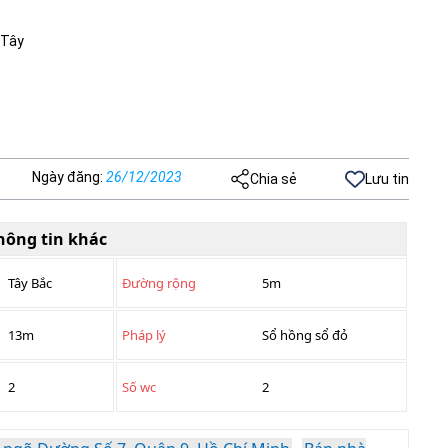
 Tây
Ngày đăng
:
26/12/2023
Chia sẻ
Lưu tin
hông tin khác
Tây Bắc
Đường rộng
5m
13m
Pháp lý
Sổ hồng sổ đỏ
2
Số wc
2