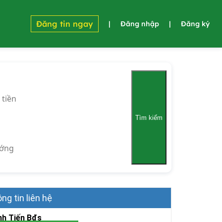
Đăng tin ngay
|
Đăng nhập
|
Đăng ký
 tiền
Tìm kiếm
ớng
ng tin liên hệ
nh Tiến Bđs