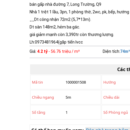
bán gấp nhà đường 7, Long Trường, Q9
Nhà 1 trệt 1 lầu, 3pn, 1 phòng thờ, 2wc, pk, bếp, hướng
__Dt công nhận 72m2 (5,7*13m).
Dt sàn 148m2, hẻm ba gác.
giá giảm mạnh còn 3,390tr còn thương lượng.
Lh:0973481964(gặp tiến lvcc
Giá
:
4.2 tỷ
- 56.76 triệu / m²
Diện tích
:
74
m²
Các t
Mã tin
1000001508
Hướng
Chiều ngang
5m
Chiều dài
Số tầng
1
Số Phòng ngủ