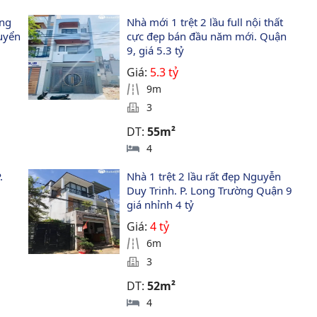
ng 
Nhà mới 1 trệt 2 lầu full nội thất 
uyển 
cực đẹp bán đầu năm mới. Quận 
9, giá 5.3 tỷ
Giá:
5.3 tỷ
9m
3
DT:
55m²
4
. 
Nhà 1 trệt 2 lầu rất đẹp Nguyễn 
Duy Trinh. P. Long Trường Quận 9 
giá nhỉnh 4 tỷ
Giá:
4 tỷ
6m
3
DT:
52m²
4