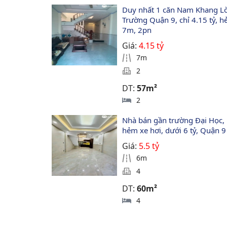
Duy nhất 1 căn Nam Khang L
Trường Quận 9, chỉ 4.15 tỷ, h
7m, 2pn
Giá:
4.15 tỷ
7m
2
DT:
57m²
2
Nhà bán gần trường Đại Học, 
hẻm xe hơi, dưới 6 tỷ, Quận 9
Giá:
5.5 tỷ
6m
4
DT:
60m²
4