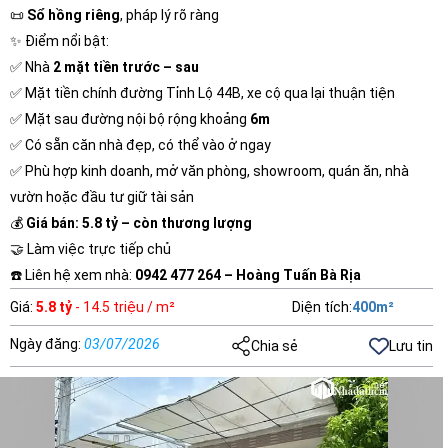
📜
Sổ hồng riêng
, pháp lý rõ ràng
✨ Điểm nổi bật:
✅ Nhà
2 mặt tiền trước – sau
✅ Mặt tiền chính đường Tỉnh Lộ 44B, xe cộ qua lại thuận tiện
✅ Mặt sau đường nội bộ rộng khoảng
6m
✅ Có sẵn căn nhà đẹp, có thể vào ở ngay
✅ Phù hợp kinh doanh, mở văn phòng, showroom, quán ăn, nhà
vườn hoặc đầu tư giữ tài sản
💰
Giá bán: 5.8 tỷ – còn thương lượng
🤝 Làm việc trực tiếp chủ
☎️ Liên hệ xem nhà:
0942 477 264 – Hoàng Tuấn Bà Rịa
Giá
:
5.8 tỷ
- 14.5 triệu / m²
Diện tích
:
400
m²
Ngày đăng
:
03/07/2026
Chia sẻ
Lưu tin