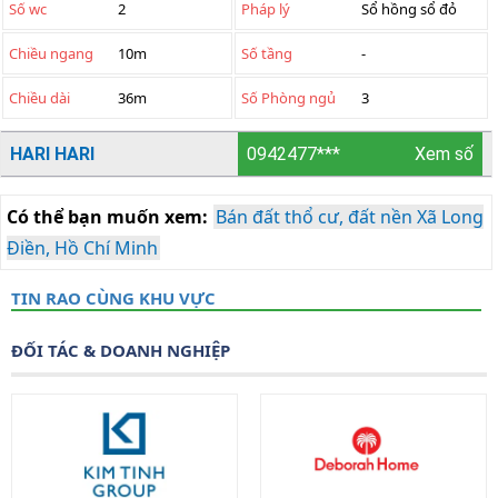
Số wc
2
Pháp lý
Sổ hồng sổ đỏ
Chiều ngang
10m
Số tầng
-
Chiều dài
36m
Số Phòng ngủ
3
HARI HARI
0942477***
Xem số
Có thể bạn muốn xem:
Bán đất thổ cư, đất nền Xã Long
Điền, Hồ Chí Minh
TIN RAO CÙNG KHU VỰC
ĐỐI TÁC & DOANH NGHIỆP