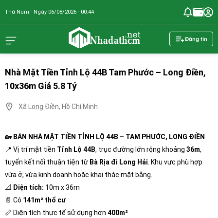
Thứ Năm - Ngày 06/08/2026 - 00:44
nhadathcm.n
Đăng tin
Nhà Mặt Tiền Tỉnh Lộ 44B Tam Phước – Long Điền,
10x36m Giá 5.8 Tỷ
Xã Long Điền, Hồ Chí Minh
🏡
BÁN NHÀ MẶT TIỀN TỈNH LỘ 44B – TAM PHƯỚC, LONG ĐIỀN
📍 Vị trí mặt tiền
Tỉnh Lộ 44B
, trục đường lớn rộng khoảng
36m
,
tuyến kết nối thuận tiện từ
Bà Rịa đi Long Hải
. Khu vực phù hợp
vừa ở, vừa kinh doanh hoặc khai thác mặt bằng.
📐
Diện tích:
10m x 36m
📄 Có
141m² thổ cư
📏 Diện tích thực tế sử dụng hơn
400m²