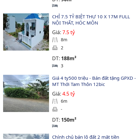
CHỈ 7.5 TỶ BIỆT THỰ 10 X 17M FULL 
NỘI THẤT, HÓC MÔN
Giá:
7.5 tỷ
8m
2
DT:
188m²
3
Giá 4 ty500 triệu - Bán đất tặng GPXD - 
MT Thới Tam Thôn 12bic
Giá:
4.5 tỷ
6m
-
DT:
150m²
Chính chủ bán lô đất 2 mặt tiền 