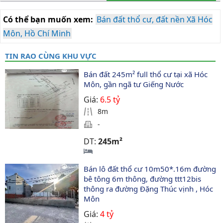
Có thể bạn muốn xem:
Bán đất thổ cư, đất nền Xã Hóc
Môn, Hồ Chí Minh
TIN RAO CÙNG KHU VỰC
Bán đất 245m² full thổ cư tại xã Hóc 
Môn, gần ngã tư Giếng Nước
Giá:
6.5 tỷ
8m
-
DT:
245m²
Bán lô đất thổ cư 10m50*.16m đường 
bê tông 6m thông, đường ttt12bis 
thông ra đường Đặng Thúc vịnh , Hóc 
Môn
Giá:
4 tỷ