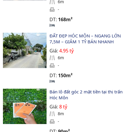
6m
-
DT:
168m²
ĐẤT ĐẸP HÓC MÔN – NGANG LỚN 
7,5M – GIẢM 1 TỶ BÁN NHANH
Giá:
4.95 tỷ
6m
-
DT:
150m²
Bán lô đất góc 2 mặt tiền tại thị trấn 
Hóc Môn
Giá:
8 tỷ
8m
-
DT:
90m²