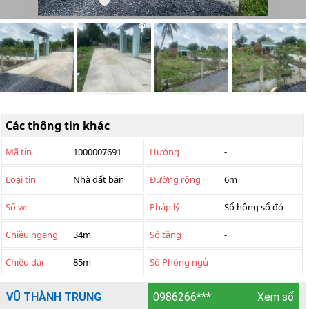
Các thông tin khác
Mã tin
1000007691
Hướng
-
Loại tin
Nhà đất bán
Đường rộng
6m
Số wc
-
Pháp lý
Sổ hồng sổ đỏ
Chiều ngang
34m
Số tầng
-
Chiều dài
85m
Số Phòng ngủ
-
VŨ THÀNH TRUNG
0986266***
Xem số