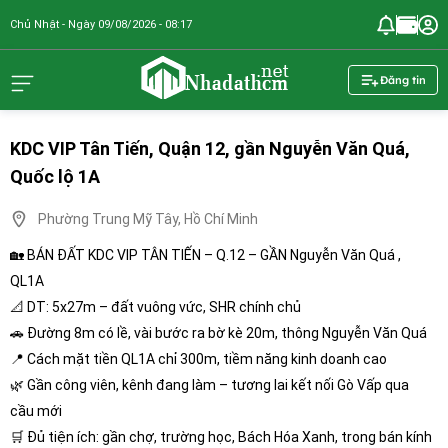
Chủ Nhật - Ngày 09/08/2026 - 08:17
nhadathcm.n
Đăng tin
KDC VIP Tân Tiến, Quận 12, gần Nguyễn Văn Quá,
Quốc lộ 1A
Phường Trung Mỹ Tây, Hồ Chí Minh
🏡 BÁN ĐẤT KDC VIP TÂN TIẾN – Q.12 – GẦN Nguyễn Văn Quá ,
QL1A
📐 DT: 5x27m – đất vuông vức, SHR chính chủ
🚗 Đường 8m có lề, vài bước ra bờ kè 20m, thông Nguyễn Văn Quá
📍 Cách mặt tiền QL1A chỉ 300m, tiềm năng kinh doanh cao
🌿 Gần công viên, kênh đang làm – tương lai kết nối Gò Vấp qua
cầu mới
🛒 Đủ tiện ích: gần chợ, trường học, Bách Hóa Xanh, trong bán kính