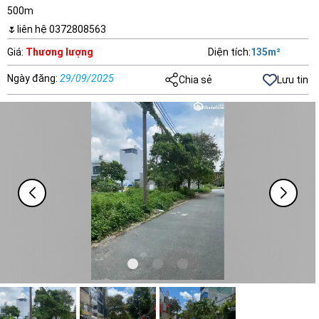
500m
🌷liên hệ 0372808563
Giá
:
Thương lượng
Diện tích
:
135
m²
Ngày đăng
:
29/09/2025
Chia sẻ
Lưu tin