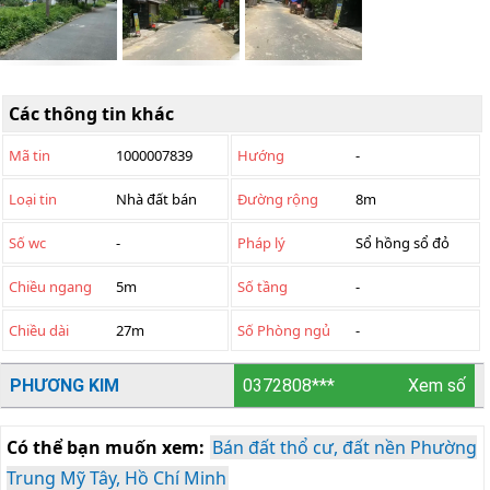
Các thông tin khác
Mã tin
1000007839
Hướng
-
Loại tin
Nhà đất bán
Đường rộng
8m
Số wc
-
Pháp lý
Sổ hồng sổ đỏ
Chiều ngang
5m
Số tầng
-
Chiều dài
27m
Số Phòng ngủ
-
PHƯƠNG KIM
0372808***
Xem số
Có thể bạn muốn xem:
Bán đất thổ cư, đất nền Phường
Trung Mỹ Tây, Hồ Chí Minh