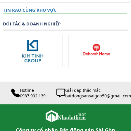
TIN RAO CÙNG KHU VỰC
ĐỐI TÁC & DOANH NGHIỆP
Hotline
Giải đáp thắc mắc
0987.992.139
batdongsansaigon50@gmail.com
Công ty cổ phần Bất động sản Sài Gòn