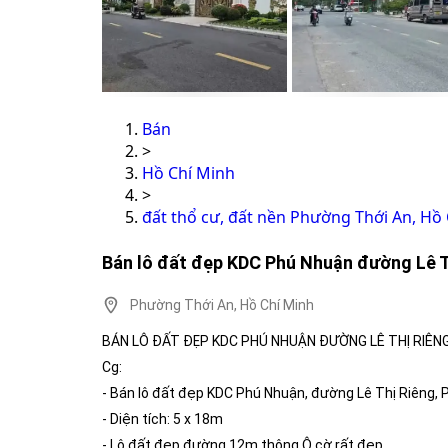
Bán
>
Hồ Chí Minh
>
đất thổ cư, đất nền Phường Thới An, Hồ
Bán lô đất đẹp KDC Phú Nhuận đường Lê T
Phường Thới An, Hồ Chí Minh
BÁN LÔ ĐẤT ĐẸP KDC PHÚ NHUẬN ĐƯỜNG LÊ THỊ RIÊN
Cg:
- Bán lô đất đẹp KDC Phú Nhuận, đường Lê Thị Riêng,
- Diện tích: 5 x 18m
- Lô đất đẹp đường 12m thông Ô cờ rất đẹp