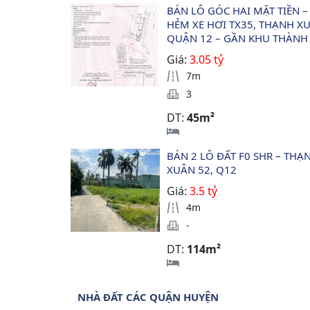
BÁN LÔ GÓC HAI MẶT TIỀN –
HẺM XE HƠI TX35, THẠNH XU
QUẬN 12 – GẦN KHU THÀNH
Giá:
3.05 tỷ
7m
3
DT:
45m²
BÁN 2 LÔ ĐẤT F0 SHR – THẠ
XUÂN 52, Q12
Giá:
3.5 tỷ
4m
-
DT:
114m²
NHÀ ĐẤT CÁC QUẬN HUYỆN