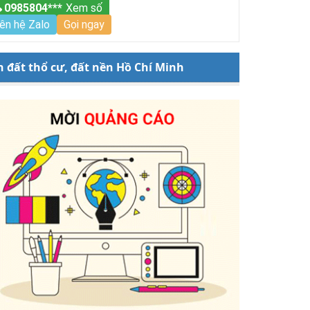
0985804***
Xem số
iên hệ Zalo
Gọi ngay
 đất thổ cư, đất nền Hồ Chí Minh