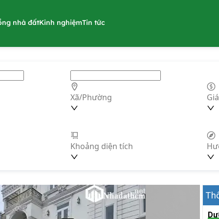
ồng nhà đất
Kinh nghiệm
Tin tức
Xã/Phường
Giá
Khoảng diện tích
Hư
Thô
Dư