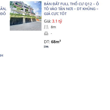
 
BÁN ĐẤT FULL THỔ CƯ Q12 – Ô 
ÂN, 
TÔ VÀO TẬN NƠI – DT KHỦNG – 
 ĐÔ
GIÁ CỰC TỐT
Giá:
3.1 tỷ
8m
-
DT:
68m²
NH 