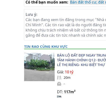
Có thể bạn muốn xem:
Bán đất thổ cư, đất
Lưu ý:
Các bạn đang xem tin đăng trong mục "Nhà đ
Chí Minh". Các tin rao vặt là do người đăng t
không chịu trách nhiệm về bất cứ thông tin n
gắng để đưa các tin tức nhanh và chính xác 
TIN RAO CÙNG KHU VỰC
BÁN LÔ ĐẤT ĐẸP NGAY TRUN
TÂM HÀNH CHÍNH Q12- ĐƯỜ
LÊ THỊ RIÊNG- KHU BIỆT THỰ 
Giá:
10 tỷ
20m
-
DT:
117m²