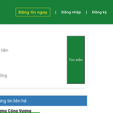
Đăng tin ngay
|
Đăng nhập
|
Đăng ký
 tiền
Tìm kiếm
ớng
ng tin liên hệ
ơng Công Vượng