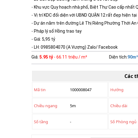
- Khu vực Quy hoạch nhà phố, Biệt Thự Cao cấp nhất 
- Vị trí KDC đối diện với UBND QUẬN 12 rất đẹp hiện tại
- Dự án nằm trên đường Lê Thị Riêng Phường Thới An 
- Pháp lý sổ Hồng trao tay
- Giá: 5,95 tỷ
- LH: 0985804070 (A Vượng) Zalo/ Facebook
Giá
:
5.95 tỷ
- 66.11 triệu / m²
Diện tích
:
90
m²
Các t
Mã tin
1000008047
Hướng
Chiều ngang
5m
Chiều dài
Số tầng
-
Số Phòng ngủ