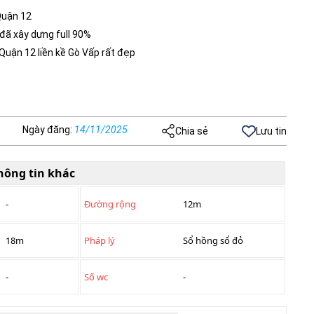
Quận 12
 đã xây dựng full 90%
Quận 12 liền kề Gò Vấp rất đẹp
Ngày đăng
:
14/11/2025
Chia sẻ
Lưu tin
hông tin khác
-
Đường rộng
12m
18m
Pháp lý
Sổ hồng sổ đỏ
-
Số wc
-