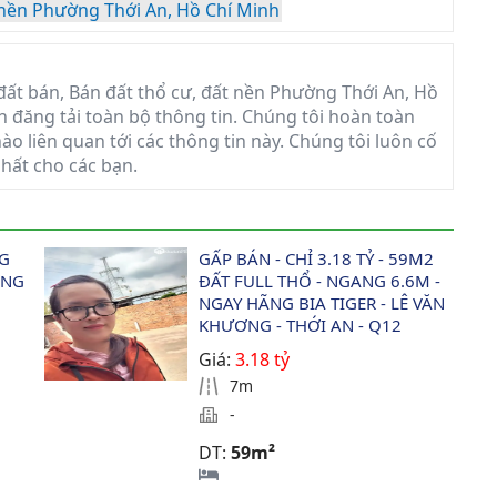
 nền Phường Thới An, Hồ Chí Minh
ất bán, Bán đất thổ cư, đất nền Phường Thới An, Hồ
in đăng tải toàn bộ thông tin. Chúng tôi hoàn toàn
ào liên quan tới các thông tin này. Chúng tôi luôn cố
nhất cho các bạn.
G 
GẤP BÁN - CHỈ 3.18 TỶ - 59M2 
NG 
ĐẤT FULL THỔ - NGANG 6.6M - 
NGAY HÃNG BIA TIGER - LÊ VĂN 
KHƯƠNG - THỚI AN - Q12
Giá:
3.18 tỷ
7m
-
DT:
59m²