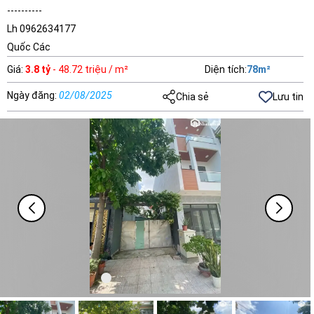
----------
Lh 0962634177
Quốc Các
Giá
:
3.8 tỷ
- 48.72 triệu / m²
Diện tích
:
78
m²
Ngày đăng
:
02/08/2025
Chia sẻ
Lưu tin