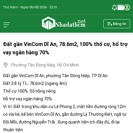
Thứ Năm - Ngày 06/08/2026 - 22:01
nhadathcm.n
Đăng tin
Đất gần VinCom Dĩ An, 78.6m2, 100% thổ cư, hổ trợ
vay ngân hàng 70%
Phường Tân Đông Hiệp, Hồ Chí Minh
Đất gần VinCom Dĩ An, phường Tân Đông Hiệp, TP Dĩ An.
Đất 3.8 tỷ TL- 78,6m2 (ngang 4m).
Thổ cư 100%. Sổ hồng riêng.
Hỗ trợ vay ngân hàng 70%
Vị trí: Đất trong khu dân cư Lê Phong 2, mặt tiền đường rộng 12m
có vỉa hè, kế bên VinCom Dĩ An, gần đường Lý Thường Kiệt, ngã tư
Đồi Mồi, đường Nguyễn Trãi…Xung quanh tiện ích đầy đủ, đi lại
thuận tiện.