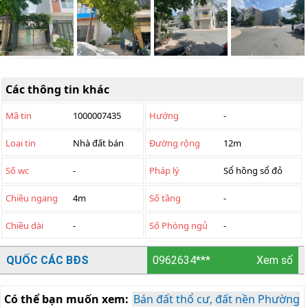
Các thông tin khác
Mã tin
1000007435
Hướng
-
Loại tin
Nhà đất bán
Đường rộng
12m
Số wc
-
Pháp lý
Sổ hồng sổ đỏ
Chiều ngang
4m
Số tầng
-
Chiều dài
-
Số Phòng ngủ
-
QUỐC CÁC BĐS
0962634***
Xem số
Có thể bạn muốn xem:
Bán đất thổ cư, đất nền Phường