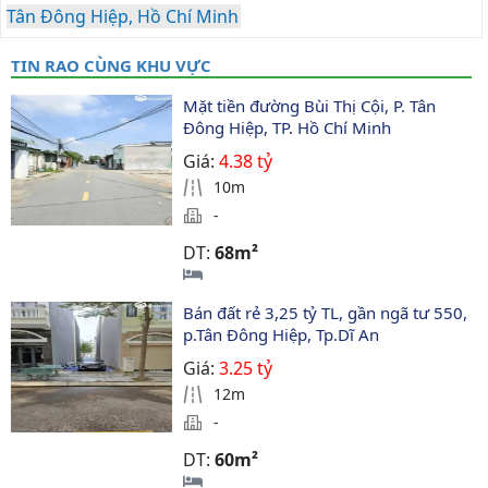
Tân Đông Hiệp, Hồ Chí Minh
TIN RAO CÙNG KHU VỰC
Mặt tiền đường Bùi Thị Cội, P. Tân 
Đông Hiệp, TP. Hồ Chí Minh
Giá:
4.38 tỷ
10m
-
DT:
68m²
Bán đất rẻ 3,25 tỷ TL, gần ngã tư 550, 
p.Tân Đông Hiệp, Tp.Dĩ An
Giá:
3.25 tỷ
12m
-
DT:
60m²