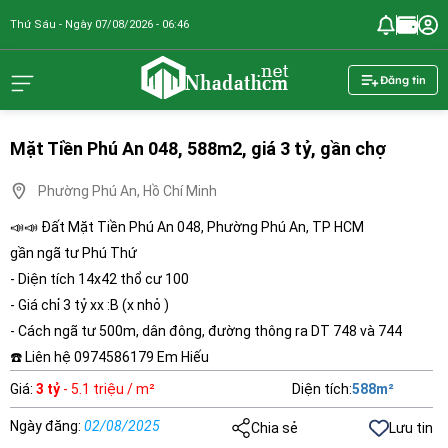
Thứ Sáu - Ngày 07/08/2026 - 06:46
nhadathcm.n
Đăng tin
Mặt Tiền Phú An 048, 588m2, giá 3 tỷ, gần chợ
Phường Phú An, Hồ Chí Minh
📣📣 Đất Mặt Tiền Phú An 048, Phường Phú An, TP HCM
gần ngã tư Phú Thứ
- Diện tích 14x42 thổ cư 100
- Giá chỉ 3 tỷ xx :B (x nhỏ )
- Cách ngã tư 500m, dân đông, đường thông ra DT 748 và 744
☎️ Liên hệ 0974586179 Em Hiếu
Giá
:
3 tỷ
- 5.1 triệu / m²
Diện tích
:
588
m²
Ngày đăng
:
02/08/2025
Chia sẻ
Lưu tin