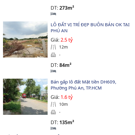
DT:
273m²
LÔ ĐẤT VỊ TRÍ ĐẸP BUÔN BÁN OK TẠI 
PHÚ AN
Giá:
2.5 tỷ
12m
-
DT:
84m²
Bán gấp lô đất Mặt tiền DH609, 
Phường Phú An, TP.HCM
Giá:
1.6 tỷ
10m
-
DT:
135m²