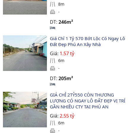
8m
-
DT:
246m²
Giá Chỉ 1 Tỷ 570 Bớt Lộc Có Ngay Lô 
Đất Đẹp Phú An Xây Nhà
Giá:
1.57 tỷ
6m
-
DT:
205m²
GIÁ CHỈ 2TỶ550 CÒN THƯƠNG 
LƯỢNG CÓ NGAY LÔ ĐẤT ĐẸP VỊ TRÍ 
GẦN NHIỀU CTY TẠI PHÚ AN
Giá:
2.55 tỷ
6m
-