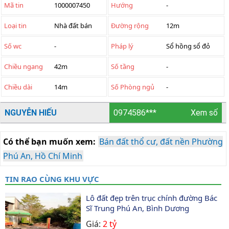
Mã tin
1000007450
Hướng
-
Loại tin
Nhà đất bán
Đường rộng
12m
Số wc
-
Pháp lý
Sổ hồng sổ đỏ
Chiều ngang
42m
Số tầng
-
Chiều dài
14m
Số Phòng ngủ
-
NGUYỄN HIẾU
0974586***
Xem số
Có thể bạn muốn xem:
Bán đất thổ cư, đất nền Phường
Phú An, Hồ Chí Minh
TIN RAO CÙNG KHU VỰC
Lô đất đẹp trên trục chính đường Bác 
Sĩ Trung Phú An, Bình Dương
Giá:
2 tỷ