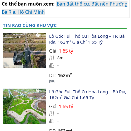
Có thể bạn muốn xem:
Bán đất thổ cư, đất nền Phường
Bà Rịa, Hồ Chí Minh
TIN RAO CÙNG KHU VỰC
Lô Góc Full Thổ Cư Hòa Long – TP. Bà 
Rịa, 162m² Giá Chỉ 1.65 Tỷ
Giá:
1.65 tỷ
8m
-
DT:
162m²
Lô Góc Full Thổ Cư Hòa Long – Bà Rịa, 
162m² Giá Chỉ 1.65 Tỷ
Giá:
1.65 tỷ
-
-