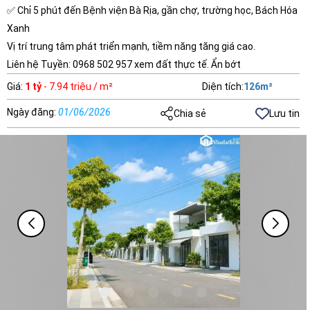
✅ Chỉ 5 phút đến Bệnh viện Bà Rịa, gần chợ, trường học, Bách Hóa
Xanh
Vị trí trung tâm phát triển mạnh, tiềm năng tăng giá cao.
Liên hệ Tuyền: 0968 502 957 xem đất thực tế. Ẩn bớt
Giá
:
1 tỷ
- 7.94 triệu / m²
Diện tích
:
126
m²
Ngày đăng
:
01/06/2026
Chia sẻ
Lưu tin