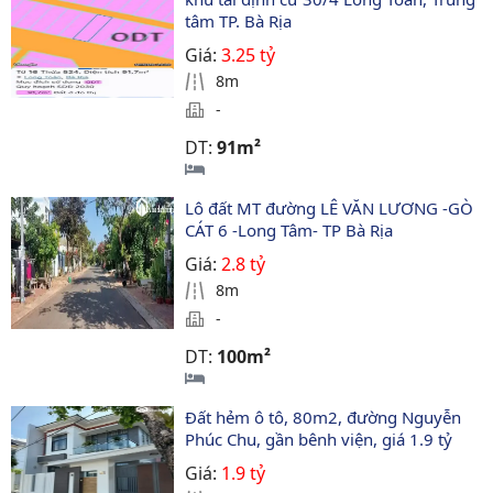
tâm TP. Bà Rịa
Giá:
3.25 tỷ
8m
-
DT:
91m²
Lô đất MT đường LÊ VĂN LƯƠNG -GÒ 
CÁT 6 -Long Tâm- TP Bà Rịa
Giá:
2.8 tỷ
8m
-
DT:
100m²
Đất hẻm ô tô, 80m2, đường Nguyễn 
Phúc Chu, gần bênh viện, giá 1.9 tỷ
Giá:
1.9 tỷ