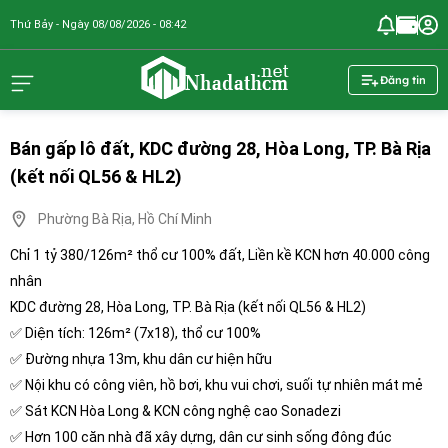
Thứ Bảy - Ngày 08/08/2026 - 08:42
nhadathcm.n
Đăng tin
Bán gấp lô đất, KDC đường 28, Hòa Long, TP. Bà Rịa
(kết nối QL56 & HL2)
Phường Bà Rịa, Hồ Chí Minh
Chỉ 1 tỷ 380/126m² thổ cư 100% đất, Liền kề KCN hơn 40.000 công
nhân
KDC đường 28, Hòa Long, TP. Bà Rịa (kết nối QL56 & HL2)
✅ Diện tích: 126m² (7x18), thổ cư 100%
✅ Đường nhựa 13m, khu dân cư hiện hữu
✅ Nội khu có công viên, hồ bơi, khu vui chơi, suối tự nhiên mát mẻ
✅ Sát KCN Hòa Long & KCN công nghệ cao Sonadezi
✅ Hơn 100 căn nhà đã xây dựng, dân cư sinh sống đông đúc