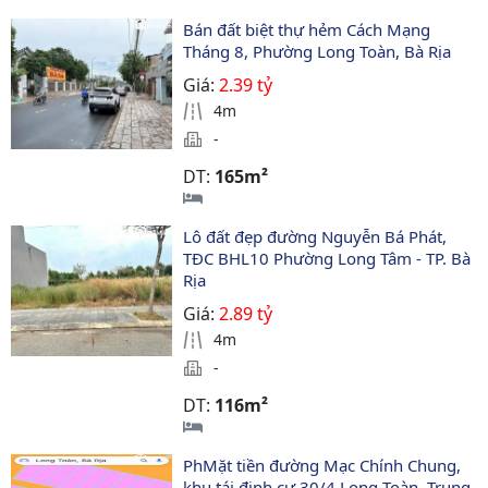
Bán đất biệt thự hẻm Cách Mạng 
Tháng 8, Phường Long Toàn, Bà Rịa
Giá:
2.39 tỷ
4m
-
DT:
165m²
Lô đất đẹp đường Nguyễn Bá Phát, 
TĐC BHL10 Phường Long Tâm - TP. Bà 
Rịa
Giá:
2.89 tỷ
4m
-
DT:
116m²
PhMặt tiền đường Mạc Chính Chung, 
khu tái định cư 30/4 Long Toàn, Trung 