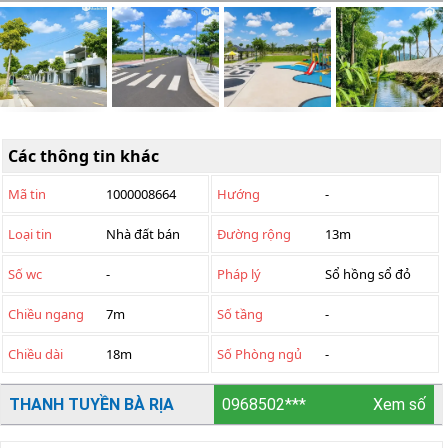
Các thông tin khác
Mã tin
1000008664
Hướng
-
Loại tin
Nhà đất bán
Đường rộng
13m
Số wc
-
Pháp lý
Sổ hồng sổ đỏ
Chiều ngang
7m
Số tầng
-
Chiều dài
18m
Số Phòng ngủ
-
THANH TUYỀN BÀ RỊA
0968502***
Xem số