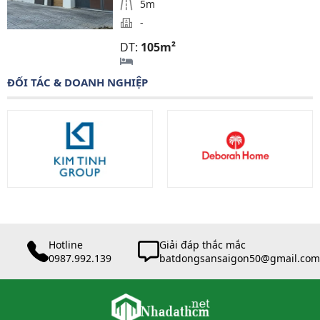
5m
-
DT:
105m²
ĐỐI TÁC & DOANH NGHIỆP
Hotline
Giải đáp thắc mắc
0987.992.139
batdongsansaigon50@gmail.com