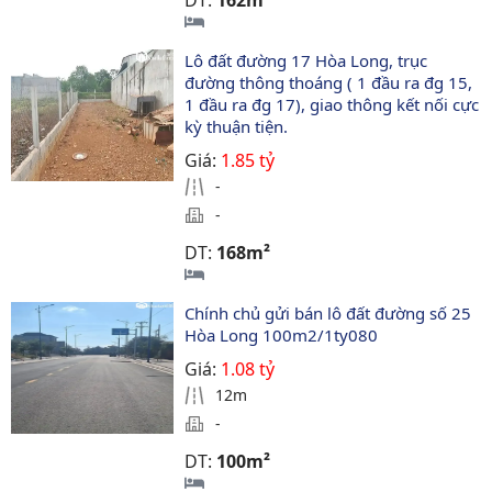
DT:
162m²
Lô đất đường 17 Hòa Long, trục 
đường thông thoáng ( 1 đầu ra đg 15, 
1 đầu ra đg 17), giao thông kết nối cực 
kỳ thuận tiện.
Giá:
1.85 tỷ
-
-
DT:
168m²
Chính chủ gửi bán lô đất đường số 25 
Hòa Long 100m2/1ty080
Giá:
1.08 tỷ
12m
-
DT:
100m²