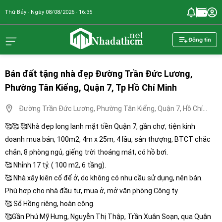
Thứ Bảy - Ngày 08/08/2026 - 16:35
nhadathcm.n
Đăng tin
Bán đất tặng nhà đẹp Đường Trần Đức Lương,
Phường Tân Kiểng, Quận 7, Tp Hồ Chí Minh
Đường Trần Đức Lương, Phường Tân Kiểng, Quận 7, Hồ Chí
Minh
🥰🥰 🥰Nhà đẹp long lanh mặt tiền Quận 7, gần chợ, tiện kinh
doanh mua bán, 100m2, 4m x 25m, 4 lầu, sân thượng, BTCT chắc
chắn, 8 phòng ngủ, giếng trời thoáng mát, có hồ bơi.
🥰 Nhỉnh 17 tỷ. ( 100 m2, 6 tầng).
🥰 Nhà xây kiên cố để ở, do không có nhu cầu sử dụng, nên bán.
Phù hợp cho nhà đầu tư, mua ở, mở văn phòng Công ty.
🥰 Sổ Hồng riêng, hoàn công.
🥰Gần Phú Mỹ Hưng, Nguyễn Thị Thập, Trần Xuân Soạn, qua Quận