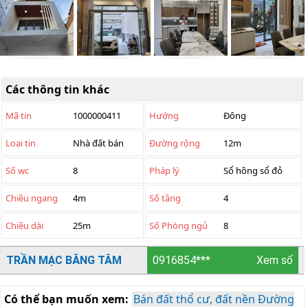
Các thông tin khác
Mã tin
1000000411
Hướng
Đông
Loại tin
Nhà đất bán
Đường rộng
12m
Số wc
8
Pháp lý
Sổ hồng sổ đỏ
Chiều ngang
4m
Số tầng
4
Chiều dài
25m
Số Phòng ngủ
8
TRẦN MẠC BĂNG TÂM
0916854***
Xem số
Có thể bạn muốn xem:
Bán đất thổ cư, đất nền Đường