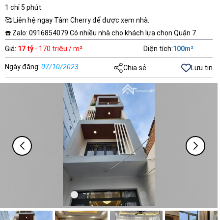
1 chỉ 5 phút.
🥰 Liên hệ ngay Tâm Cherry để được xem nhà.
☎️ Zalo: 0916854079 Có nhiều nhà cho khách lựa chọn Quận 7.
Giá
:
17 tỷ
- 170 triệu / m²
Diện tích
:
100
m²
Ngày đăng
:
07/10/2023
Chia sẻ
Lưu tin