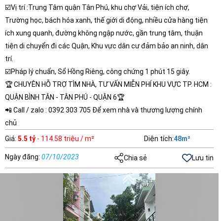
☑️Vị trí :Trung Tâm quận Tân Phú, khu chợ Vải, tiện ích chợ,
Trường học, bách hóa xanh, thế giới di động, nhiều cửa hàng tiện
ích xung quanh, đường không ngập nước, gần trung tâm, thuận
tiện di chuyển đi các Quận, Khu vực dân cư đảm bảo an ninh, dân
trí.
☑️Pháp lý chuẩn, Sổ Hồng Riêng, công chứng 1 phút 15 giây.
🏆 CHUYÊN HỖ TRỢ TÌM NHÀ, TƯ VẤN MIỄN PHÍ KHU VỰC TP. HCM :
QUẬN BÌNH TÂN - TÂN PHÚ - QUẬN 6🏆
📲 Call / zalo : 0392 303 705 Để xem nhà và thương lượng chính
chủ
Giá
:
5.5 tỷ
- 114.58 triệu / m²
Diện tích
:
48
m²
Ngày đăng
:
07/10/2023
Chia sẻ
Lưu tin