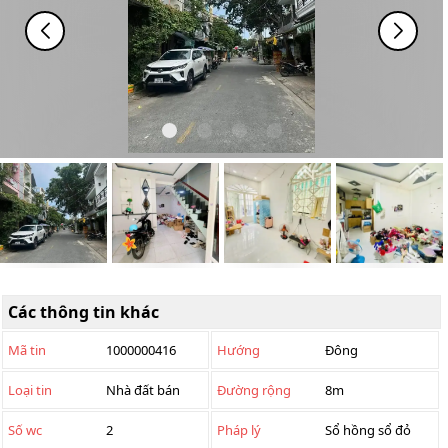
Các thông tin khác
Mã tin
1000000416
Hướng
Đông
Loại tin
Nhà đất bán
Đường rộng
8m
Số wc
2
Pháp lý
Sổ hồng sổ đỏ