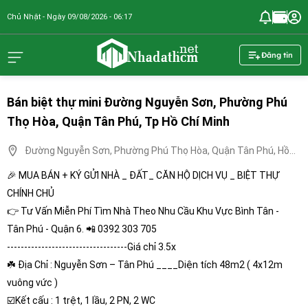
Chủ Nhật - Ngày 09/08/2026 - 06:17
nhadathcm.n
Đăng tin
Bán biệt thự mini Đường Nguyễn Sơn, Phường Phú
Thọ Hòa, Quận Tân Phú, Tp Hồ Chí Minh
Đường Nguyễn Sơn, Phường Phú Thọ Hòa, Quận Tân Phú, Hồ
Chí Minh
🎉 MUA BÁN + KÝ GỬI NHÀ _ ĐẤT_ CĂN HỘ DỊCH VỤ _ BIỆT THỰ
CHÍNH CHỦ
👉 Tư Vấn Miễn Phí Tìm Nhà Theo Nhu Cầu Khu Vực Bình Tân -
Tân Phú - Quận 6. 📲 0392 303 705
-----------------------------------Giá chỉ 3.5x
☘️ Địa Chỉ : Nguyễn Sơn – Tân Phú ____Diện tích 48m2 ( 4x12m
vuông vức )
☑️Kết cấu : 1 trệt, 1 lầu, 2 PN, 2 WC