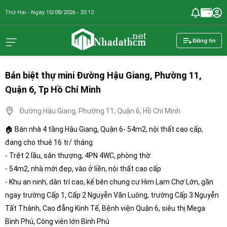
Thứ Hai - Ngày 10/08/2026 - 20:12
nhadathcm.n
Đăng tin
Bán biệt thự mini Đường Hậu Giang, Phường 11,
Quận 6, Tp Hồ Chí Minh
Đường Hậu Giang, Phường 11, Quận 6, Hồ Chí Minh
🏠 Bán nhà 4 tầng Hậu Giang, Quận 6- 54m2, nội thất cao cấp,
đang cho thuê 16 tr/ tháng
- Trệt 2 lầu, sân thượng, 4PN 4WC, phòng thờ
- 54m2, nhà mới đẹp, vào ở liền, nội thất cao cấp
- Khu an ninh, dân trí cao, kế bên chung cư Him Lam Chợ Lớn, gần
ngay trường Cấp 1, Cấp 2 Nguyễn Văn Luông, trường Cấp 3 Nguyễn
Tất Thành, Cao đẳng Kinh Tế, Bệnh viện Quận 6, siêu thị Mega
Bình Phú, Công viên lớn Bình Phú