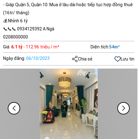
- Giáp Quận 5, Quận 10. Mua ở lâu dài hoặc tiếp tục hợp đồng thuê
(16tr/ tháng)
💰 Nhỉnh 6 tỷ
📞📞📞 0934129392 A Ngà
0208000000
Giá
:
6.1 tỷ
- 112.96 triệu / m²
Diện tích
:
54
m²
Ngày đăng
:
06/10/2023
Chia sẻ
Lưu tin