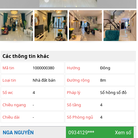
Các thông tin khác
Mã tin
1000000380
Hướng
Đông
Loại tin
Nhà đất bán
Đường rộng
8m
Số wc
4
Pháp lý
Sổ hồng sổ đỏ
Chiều ngang
-
Số tầng
4
Chiều dài
-
Số Phòng ngủ
4
NGA NGUYỄN
0934129***
Xem số