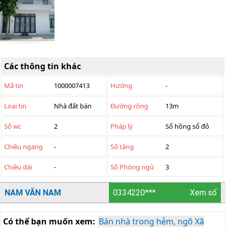
Các thông tin khác
Mã tin
1000007413
Hướng
-
Loại tin
Nhà đất bán
Đường rộng
13m
Số wc
2
Pháp lý
Sổ hồng sổ đỏ
Chiều ngang
-
Số tầng
2
Chiều dài
-
Số Phòng ngủ
3
NAM VĂN NAM
0334220***
Xem số
Có thể bạn muốn xem:
Bán nhà trong hẻm, ngõ Xã