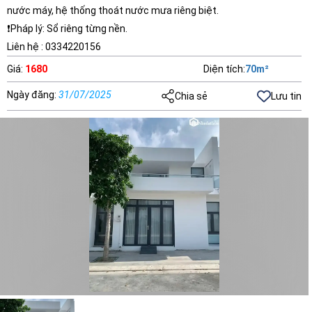
nước máy, hệ thống thoát nước mưa riêng biệt.
❗Pháp lý: Sổ riêng từng nền.
Liên hệ : 0334220156
Giá
:
1680
Diện tích
:
70
m²
Ngày đăng
:
31/07/2025
Chia sẻ
Lưu tin